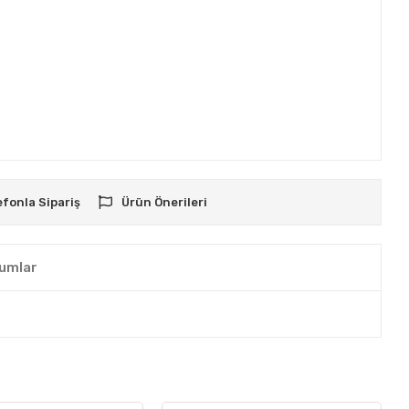
efonla Sipariş
Ürün Önerileri
umlar