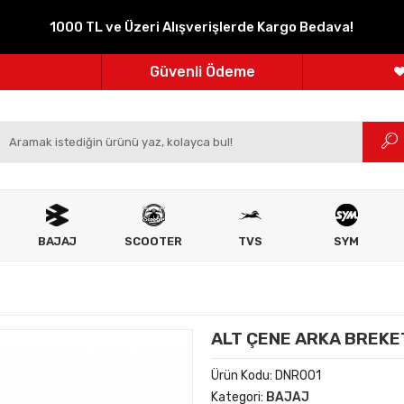
1000 TL ve Üzeri Alışverişlerde Kargo Bedava!
Parçanızın Online Adresi
100% Orijinal Ürün
Güvenli Ödeme
m
Ücretsiz İade
BAJAJ
SCOOTER
TVS
SYM
ALT ÇENE ARKA BREKE
Ürün Kodu:
DNR001
Kategori:
BAJAJ