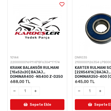
10144
DNR035
2200000016911 KPBF6304*1?174
2100000126354 LPB00
KRANK BALANSÖR RULMANI
KARTER RULMANI S
[15x52x20] BAJAJ
[22X56X16] BAJAJ
DOMINAR400 -NS400 Z-D250
DOMINAR250-400 [
[ORJİNAL]
688,00 TL
645,00 TL
Sepete Ekle
Sepete E