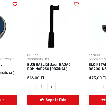
DNR156
53754J
003*1?378
2100000134113
868576613
OL
BUJİ BAŞLIĞI Uzun BAJAJ
ELCİK [T
DOMINAR250 [ORJİNAL]
RS200-NS
ORJİNAL]
516,00 TL
473,00 T
kle
Sepete Ekle