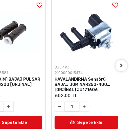
BJJ 493
8581
2100000015474
AKIM] BAJAJ PULSAR
HAVALANDIRMA Sensörü
200 [ORJİNAL]
BAJAJ DOMINAR250-400
[ORJİNAL] JU171606
L
602,00 TL
Sepete Ekle
Sepete Ekle