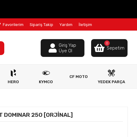
Favorilerim
Sipariş Takip
Yardım
İletişim
0
Giriş Yap
Sepetim
Üye Ol
CF MOTO
HERO
KYMCO
YEDEK PARÇA
T DOMINAR 250 [ORJİNAL]