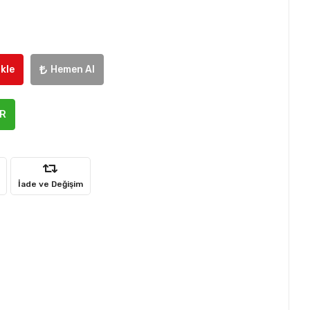
kle
Hemen Al
ER
İade ve Değişim