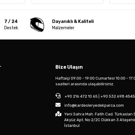
7 / 24
Dayanıklı & Kaliteli
Destek
Malzemeler
r
Bize Ulaşın
Haftaiçi 09:00 - 19:00 Cumartesi 10:00 - 17:
saatleri arasında ulaşabilirsiniz.
+90 216 472 10 65 | +90 532 698 4545
info@kardesleryedekparca.com
Yeni Sahra Mah. Fatih Cad. Türkaslan 
Akyüz Apt. No:2/2C Dükkan 3 Ataşehi
İstanbul