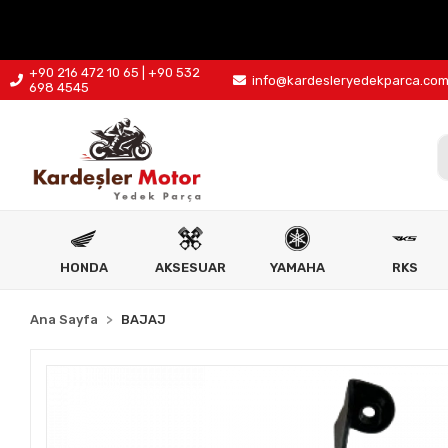
+90 216 472 10 65 | +90 532
info@kardesleryedekparca.co
698 4545
HONDA
AKSESUAR
YAMAHA
RKS
Ana Sayfa
BAJAJ