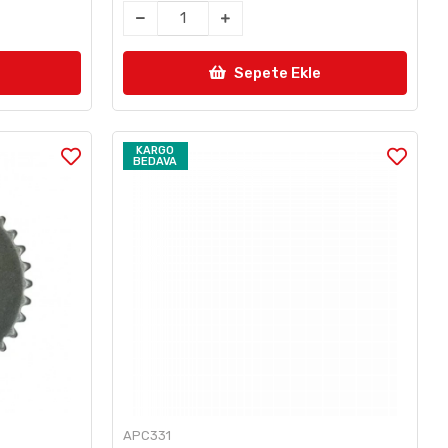
Sepete Ekle
KARGO
BEDAVA
APC331