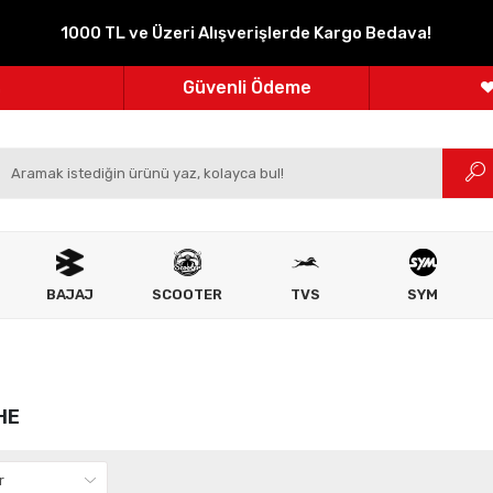
Parçanızın Online Adresi
1000 TL ve Üzeri Alışverişlerde Kargo Bedava!
100% Orijinal Ürün
Güvenli Ödeme
m
Ücretsiz İade
BAJAJ
SCOOTER
TVS
SYM
HE