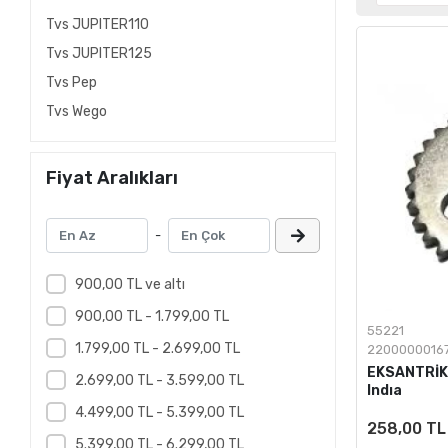
Tvs JUPITER110
Tvs JUPITER125
Tvs Pep
Tvs Wego
Fiyat Aralıkları
-
900,00 TL ve altı
900,00 TL - 1.799,00 TL
55221
1.799,00 TL - 2.699,00 TL
2200000016
EKSANTRİK
2.699,00 TL - 3.599,00 TL
Indıa
4.499,00 TL - 5.399,00 TL
258,00 TL
5.399,00 TL - 6.299,00 TL