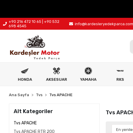
+90 216 472 10 65 | +90 532
info@kardesleryedekparca.co
698 4545
HONDA
AKSESUAR
YAMAHA
RKS
Ana Sayfa
Tvs
Tvs APACHE
Alt Kategoriler
Tvs APAC
Tvs APACHE
Tvs APACHE RTR 200