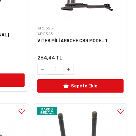
APC325
APC325
NAL]
VİTES MİLİ APACHE CSR MODEL 1
264,44 TL
Sepete Ekle
KARGO
BEDAVA