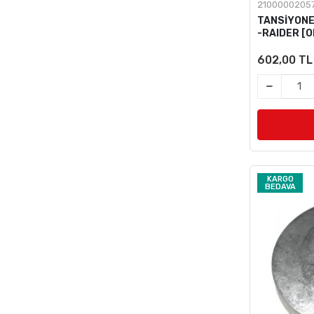
2100000205
TANSİYONE
-RAIDER [O
602,00 TL
KARGO
BEDAVA