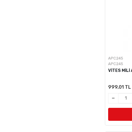
APC245
APC245
VİTES MİLİ
999,01 TL