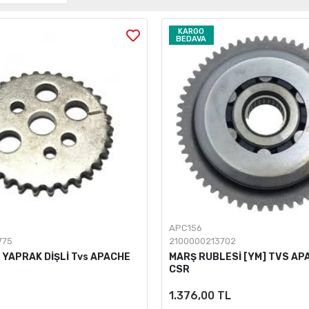
KARGO
BEDAVA
APC156
775
2100000213702
 YAPRAK DİŞLİ Tvs APACHE
MARŞ RUBLESİ [YM] TVS AP
CSR
1.376,00 TL