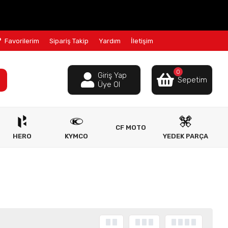
Favorilerim
Sipariş Takip
Yardım
İletişim
0
Giriş Yap
Sepetim
Üye Ol
CF MOTO
HERO
KYMCO
YEDEK PARÇA