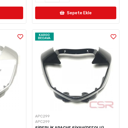
Sepete Ekle
KARGO
BEDAVA
APC299
APC299