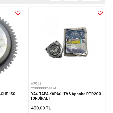
63852
2200000014474
ACHE 150
YAĞ TAPA KAPAĞI TVS Apache RTR200
[ORJİNAL]
430,00 TL