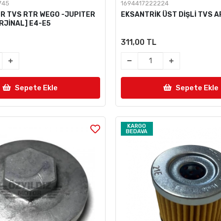
745
1694417222224
R TVS RTR WEGO -JUPITER
EKSANTRİK ÜST DİŞLİ TVS 
RJİNAL] E4-E5
311,00 TL
Sepete Ekle
Sepete Ekle
KARGO
BEDAVA