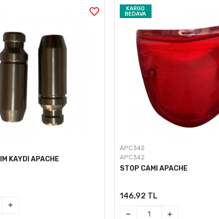
KARGO
BEDAVA
APC342
APC342
IM KAYDI APACHE
STOP CAMI APACHE
146,92 TL