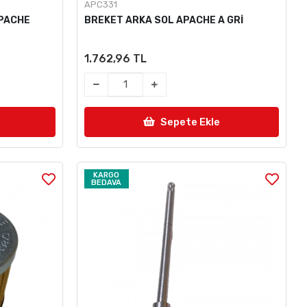
APC331
APACHE
BREKET ARKA SOL APACHE A GRİ
1.762,96 TL
Sepete Ekle
KARGO
BEDAVA