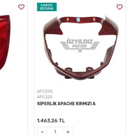
KARGO
BEDAVA
APC225
APC225
SİPERLİK APACHE KIRMIZI A
1.463,26 TL