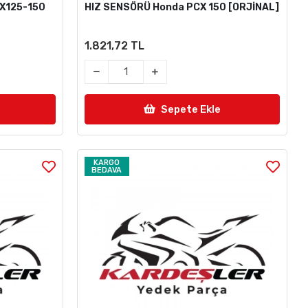
X125-150
HIZ SENSÖRÜ Honda PCX 150 [ORJİNAL]
1.821,72 TL
Sepete Ekle
KARGO
BEDAVA