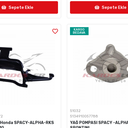
Sepete Ekle
Sepete Ekle
KARGO
BEDAVA
51032
72
5134910057788
 Honda SPACY-ALPHA-RKS
YAĞ POMPASI SPACY -ALPH
10
SPONTINI