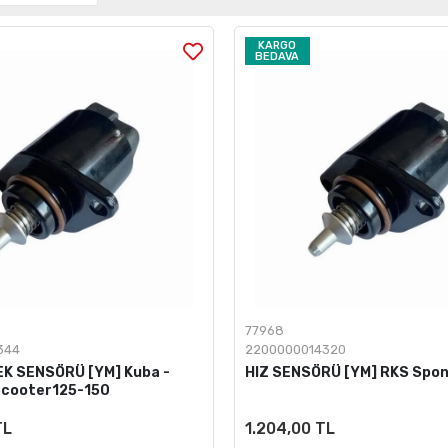
KARGO
BEDAVA
77968
344
2200000014320
K SENSÖRÜ [YM] Kuba -
HIZ SENSÖRÜ [YM] RKS Spon
Scooter125-150
TL
1.204,00 TL