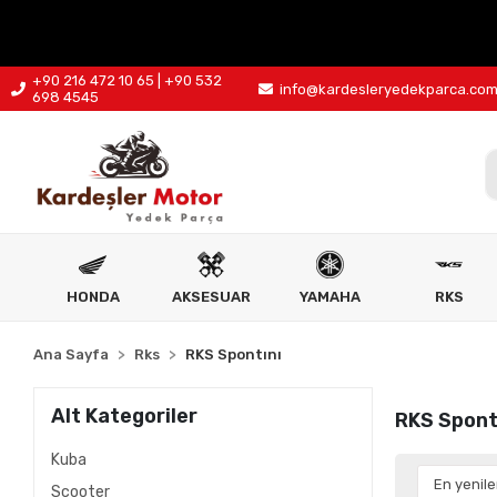
+90 216 472 10 65 | +90 532
info@kardesleryedekparca.co
698 4545
HONDA
AKSESUAR
YAMAHA
RKS
Ana Sayfa
Rks
RKS Spontını
Alt Kategoriler
RKS Spont
Kuba
Scooter