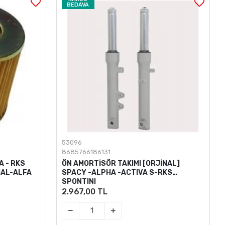
BEDAVA
53096
8685766186131
A - RKS
ÖN AMORTİSÖR TAKIMI [ORJİNAL]
IAL-ALFA
SPACY -ALPHA -ACTIVA S-RKS
SPONTINI
2.967,00 TL