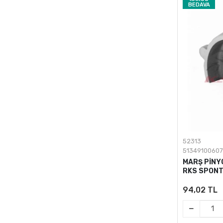
BEDAVA
52313
5134910060
MARŞ PİNYO
RKS SPONTI
94,02 TL