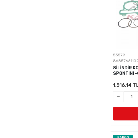
53579
8685766110
SİLİNDİR K
SPONTINI 
1.516,14 T
KARGO