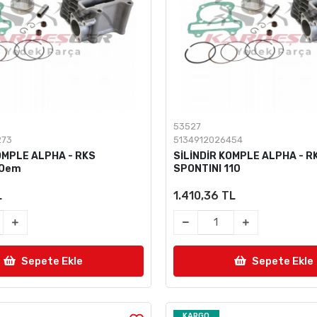
53527
273
5134912026454
OMPLE ALPHA - RKS
SİLİNDİR KOMPLE ALPHA - R
-Oem
SPONTINI 110
L
1.410,36 TL
Sepete Ekle
Sepete Ekle
KARGO