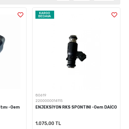
KARGO
BEDAVA
80619
2200000014115
tını -Oem
ENJEKSİYON RKS SPONTINI -Oem DAİCO
1.075,00 TL