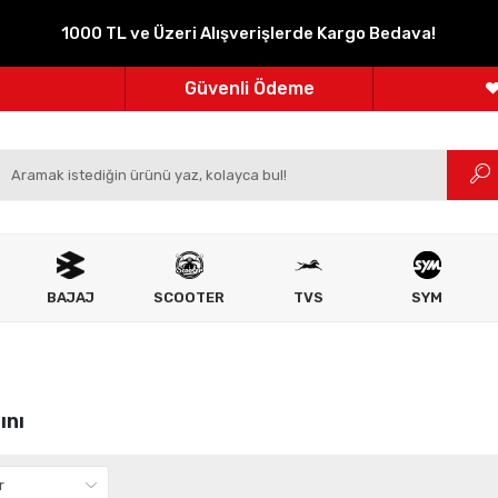
Parçanızın Online Adresi
1000 TL ve Üzeri Alışverişlerde Kargo Bedava!
100% Orijinal Ürün
Güvenli Ödeme
m
Ücretsiz İade
BAJAJ
SCOOTER
TVS
SYM
ını