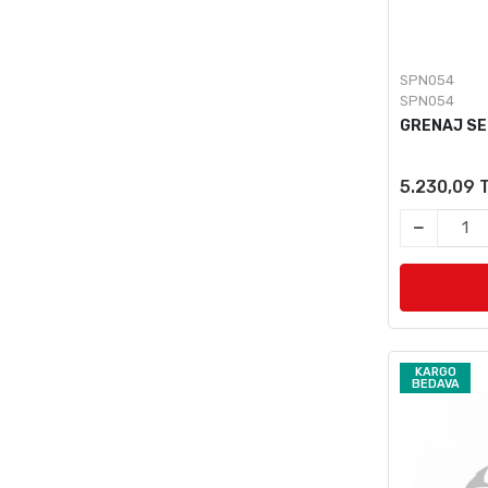
SPN054
SPN054
GRENAJ SE
5.230,09 
KARGO
BEDAVA