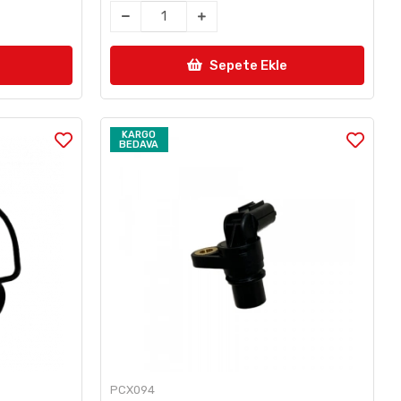
Sepete Ekle
KARGO
BEDAVA
PCX094