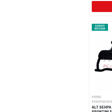
KARGO
BEDAVA
51080
51349120161
ALT SEHPA
SPONTINI 1