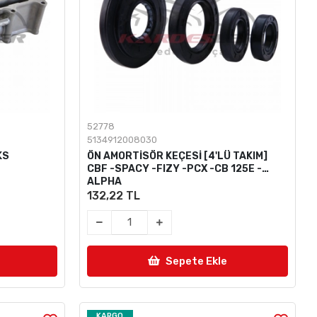
52778
5134912008030
KS
ÖN AMORTİSÖR KEÇESİ [4'LÜ TAKIM]
CBF -SPACY -FIZY -PCX -CB 125E -
ALPHA
132,22 TL
Sepete Ekle
KARGO