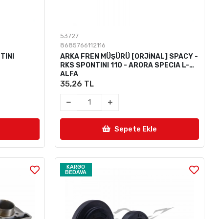
53727
8685766112116
TINI
ARKA FREN MÜŞÜRÜ [ORJİNAL] SPACY -
RKS SPONTINI 110 - ARORA SPECIA L-
ALFA
35,26 TL
Sepete Ekle
KARGO
BEDAVA