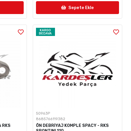
Sepete Ekle
KARGO
BEDAVA
50963P
8685766119382
A RKS
ÖN DEBRİYAJ KOMPLE SPACY - RKS
SPONTINI 110