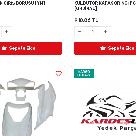
N GİRİŞ BORUSU [YM]
KÜLBÜTÖR KAPAK ORİNGİ PC
[ORJİNAL]
910,86 TL
Sepete Ekle
Sepete Ekle
KARGO
BEDAVA