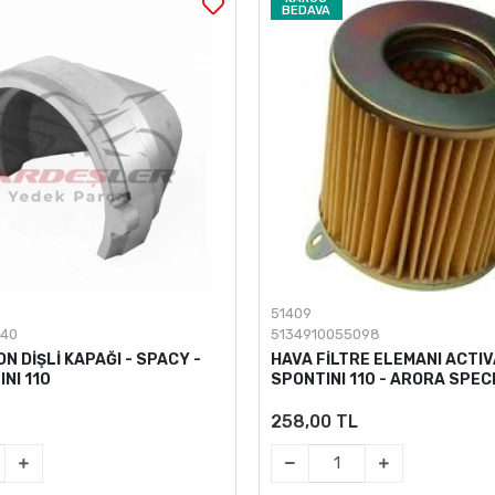
BEDAVA
51409
740
5134910055098
N DİŞLİ KAPAĞI - SPACY -
HAVA FİLTRE ELEMANI ACTIV
NI 110
SPONTINI 110 - ARORA SPEC
258,00 TL