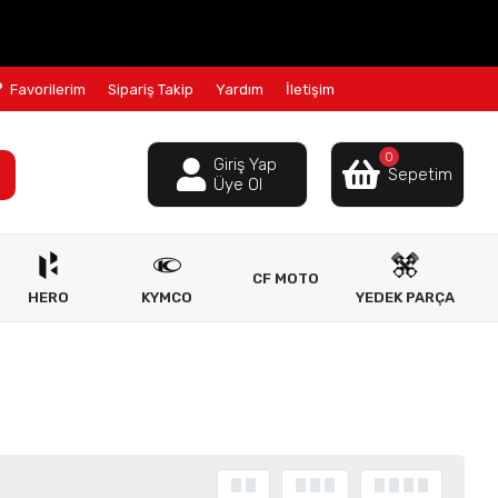
Favorilerim
Sipariş Takip
Yardım
İletişim
0
Giriş Yap
Sepetim
Üye Ol
CF MOTO
HERO
KYMCO
YEDEK PARÇA