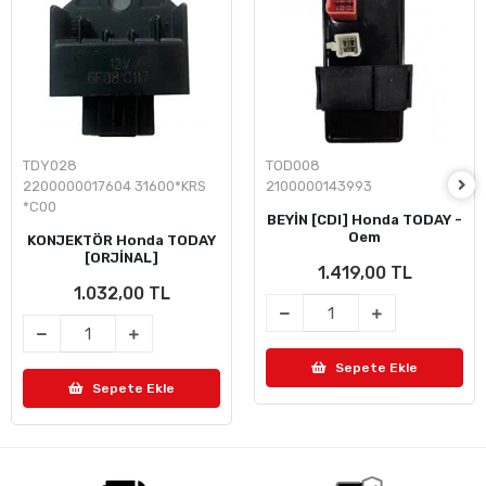
TDY028
TOD008
2200000017604 31600*KRS
2100000143993
*C00
BEYİN [CDI] Honda TODAY -
Oem
KONJEKTÖR Honda TODAY
[ORJİNAL]
1.419,00 TL
1.032,00 TL
Sepete Ekle
Sepete Ekle