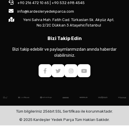
+90 216 472 10 65 | +90 532 698 4545
info@kardesleryedekparca.com
Yeni Sahra Mah. Fatih Cad. Türkaslan Sk. Akyüz Apt.
No:2/2C Dükkan 3 Ataşehir/İstanbul
Bizi Takip Edin
Bizi takip edebilir ve paylaşımlarımızdan anında haberdar
olabilirsiniz.
Tüm bilgileriniz 256bit SSL Sertifikası ile korunmaktadır.
© 2025 Kardeşler Yedek Parça Tüm Hakları Saklıdır.