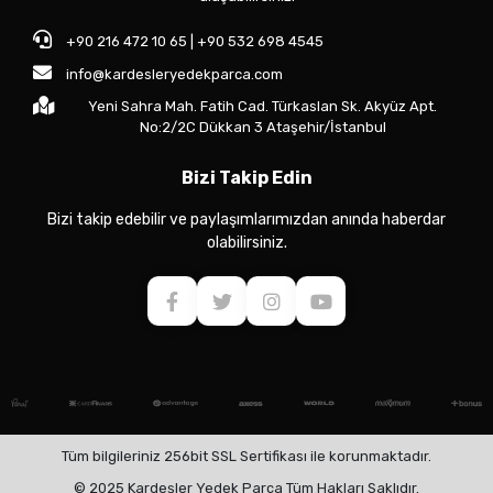
+90 216 472 10 65 | +90 532 698 4545
info@kardesleryedekparca.com
Yeni Sahra Mah. Fatih Cad. Türkaslan Sk. Akyüz Apt.
No:2/2C Dükkan 3 Ataşehir/İstanbul
Bizi Takip Edin
Bizi takip edebilir ve paylaşımlarımızdan anında haberdar
olabilirsiniz.
Tüm bilgileriniz 256bit SSL Sertifikası ile korunmaktadır.
© 2025 Kardeşler Yedek Parça Tüm Hakları Saklıdır.