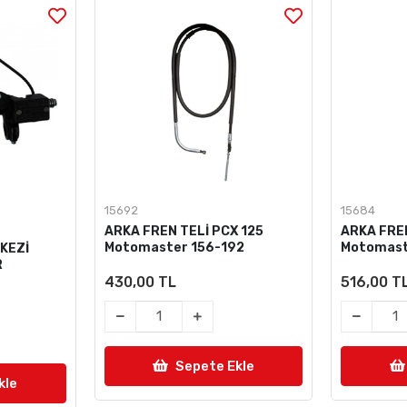
15692
15684
ARKA FREN TELİ PCX 125
ARKA FREN
Motomaster 156-192
Motomast
KEZİ
R
430,00 TL
516,00 T
Sepete Ekle
kle