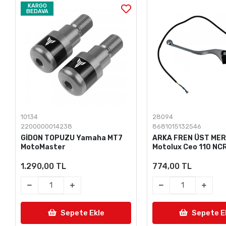
KARGO
BEDAVA
10134
28094
2200000014238
8681015132546
GİDON TOPUZU Yamaha MT7
ARKA FREN ÜST MER
MotoMaster
Motolux Ceo 110 NC
1.290,00 TL
774,00 TL
Sepete Ekle
Sepete E