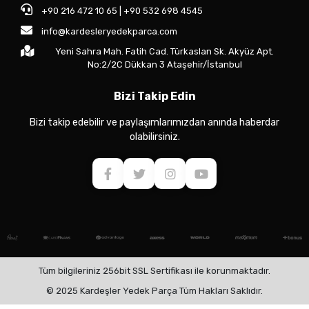
+90 216 472 10 65 | +90 532 698 4545
info@kardesleryedekparca.com
Yeni Sahra Mah. Fatih Cad. Türkaslan Sk. Akyüz Apt.
No:2/2C Dükkan 3 Ataşehir/İstanbul
Bizi Takip Edin
Bizi takip edebilir ve paylaşımlarımızdan anında haberdar
olabilirsiniz.
Tüm bilgileriniz 256bit SSL Sertifikası ile korunmaktadır.
© 2025 Kardeşler Yedek Parça Tüm Hakları Saklıdır.