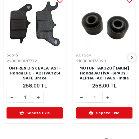
36313
ACT569
2200000017772
2100000176090
ÖN FREN DİSK BALATASI -
MOTOR TAKOZU [TAKIM]
Honda DIO - ACTIVA 125i
Honda ACTİVA -SPACY -
SAFE Brake
ALPHA -ACTIVA S -Indıa
258,00 TL
258,00 TL
Sepete Ekle
Sepete Ekle