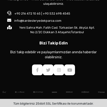
ulaşabilirsiniz.
+90 216 472 10 65 | +90 532 698 4545
info@kardesleryedekparca.com
Yeni Sahra Mah. Fatih Cad. Türkaslan Sk. Akyüz Apt.
No:2/2C Dükkan 3 Ataşehir/İstanbul
Bizi Takip Edin
Bizi takip edebilir ve paylaşımlarımızdan anında haberdar
olabilirsiniz.
Tüm bilgileriniz 256bit SSL Sertifikası ile korunmaktadır.