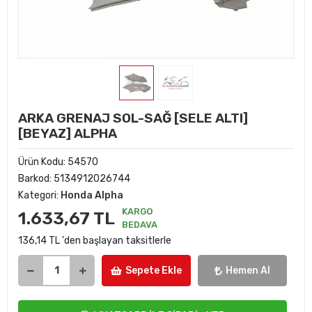
ARKA GRENAJ SOL-SAĞ [SELE ALTI]
[BEYAZ] ALPHA
Ürün Kodu:
54570
Barkod:
5134912026744
Kategori:
Honda Alpha
KARGO
1.633,67 TL
BEDAVA
136,14 TL 'den başlayan taksitlerle
Sepete Ekle
Hemen Al