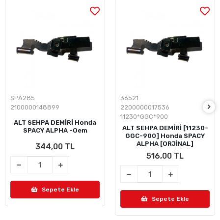
SPA285
36521
2100000148899
2200000017536
11230*GGC*900
ALT SEHPA DEMİRİ Honda
ALT SEHPA DEMİRİ [11230-
SPACY ALPHA -Oem
GGC-900] Honda SPACY
ALPHA [ORJİNAL]
344,00 TL
516,00 TL
Sepete Ekle
Sepete Ekle