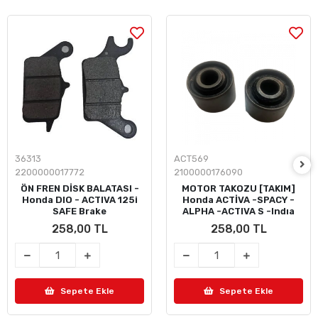
36313
ACT569
2200000017772
2100000176090
ÖN FREN DİSK BALATASI -
MOTOR TAKOZU [TAKIM]
Honda DIO - ACTIVA 125i
Honda ACTİVA -SPACY -
SAFE Brake
ALPHA -ACTIVA S -Indıa
258,00 TL
258,00 TL
Sepete Ekle
Sepete Ekle