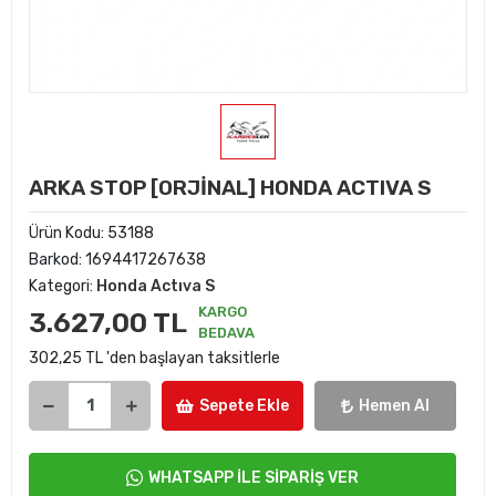
ARKA STOP [ORJİNAL] HONDA ACTIVA S
Ürün Kodu:
53188
Barkod:
1694417267638
Kategori:
Honda Actıva S
KARGO
3.627,00 TL
BEDAVA
302,25 TL 'den başlayan taksitlerle
Sepete Ekle
Hemen Al
WHATSAPP İLE SİPARİŞ VER