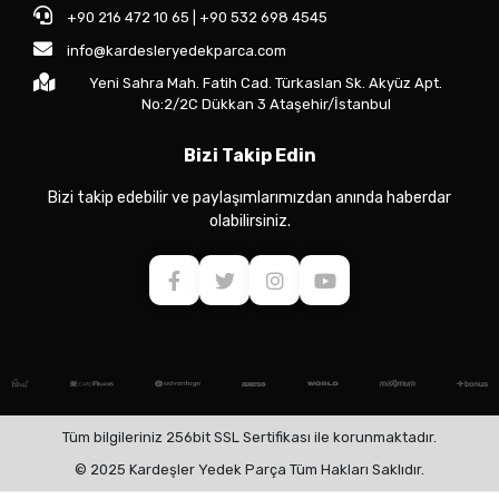
+90 216 472 10 65 | +90 532 698 4545
info@kardesleryedekparca.com
Yeni Sahra Mah. Fatih Cad. Türkaslan Sk. Akyüz Apt.
No:2/2C Dükkan 3 Ataşehir/İstanbul
Bizi Takip Edin
Bizi takip edebilir ve paylaşımlarımızdan anında haberdar
olabilirsiniz.
Tüm bilgileriniz 256bit SSL Sertifikası ile korunmaktadır.
© 2025 Kardeşler Yedek Parça Tüm Hakları Saklıdır.