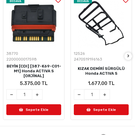
BEDAVA
BEDAVA
38770
12526
2200000017598
2470519196163
BEYİN [CDI] [387-K69-C01-
KIZAK DEMİRİ SÜRGÜLÜ
M1] Honda ACTIVA S
Honda ACTIVA S
[ORJİNAL]
5.375,00 TL
1.677,00 TL
Sepete Ekle
Sepete Ekle