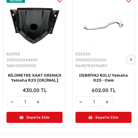
BEDAVA
R25155
R25034
2100000244409
2100000230426
1WDH35590000
8698782915487
KİLOMETRE SAAT GRENAJI
DEBRİYAJ KOLU Yamaha
Yamaha R25 [ORJİNAL]
R25 -Oem
430,00 TL
602,00 TL
Sepete Ekle
Sepete Ekle