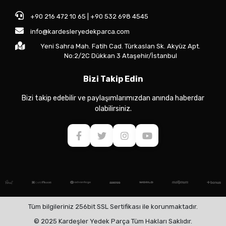
+90 216 472 10 65 | +90 532 698 4545
info@kardesleryedekparca.com
Yeni Sahra Mah. Fatih Cad. Türkaslan Sk. Akyüz Apt.
No:2/2C Dükkan 3 Ataşehir/İstanbul
Bizi Takip Edin
Bizi takip edebilir ve paylaşımlarımızdan anında haberdar
olabilirsiniz.
Tüm bilgileriniz 256bit SSL Sertifikası ile korunmaktadır.
© 2025 Kardeşler Yedek Parça Tüm Hakları Saklıdır.