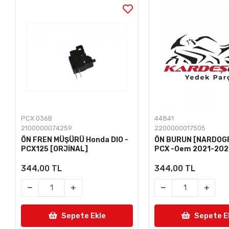
PCX 036B
44841
2100000074259
2200000017505
ÖN FREN MÜŞÜRÜ Honda DIO -
ÖN BURUN [NARDOGR
PCX125 [ORJİNAL]
PCX -Oem 2021-20
344,00 TL
344,00 TL
Sepete Ekle
Sepete E