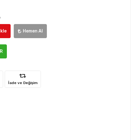
e
kle
Hemen Al
ER
İade ve Değişim