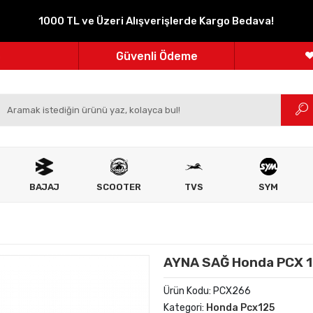
1000 TL ve Üzeri Alışverişlerde Kargo Bedava!
Parçanızın Online Adresi
100% Orijinal Ürün
Güvenli Ödeme
m
Ücretsiz İade
BAJAJ
SCOOTER
TVS
SYM
AYNA SAĞ Honda PCX 1
Ürün Kodu:
PCX266
Kategori:
Honda Pcx125