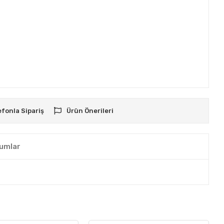
efonla Sipariş
Ürün Önerileri
umlar