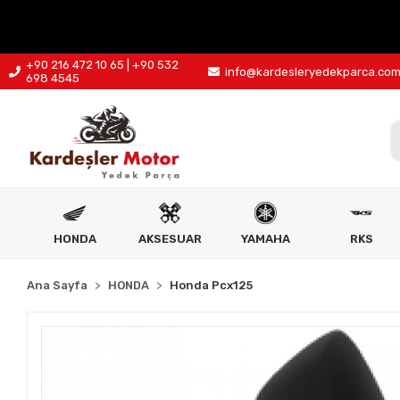
+90 216 472 10 65 | +90 532
info@kardesleryedekparca.co
698 4545
HONDA
AKSESUAR
YAMAHA
RKS
Ana Sayfa
HONDA
Honda Pcx125