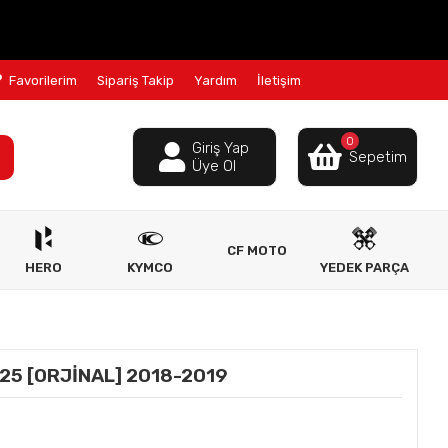
Favorilerim
Sipariş Takip
Yardım
İletişim
0
Giriş Yap
Sepetim
Üye Ol
CF MOTO
HERO
KYMCO
YEDEK PARÇA
25 [ORJİNAL] 2018-2019