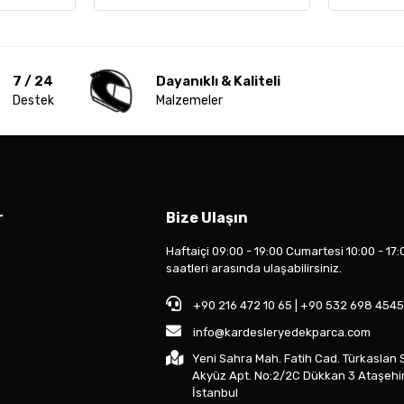
7 / 24
Dayanıklı & Kaliteli
Destek
Malzemeler
r
Bize Ulaşın
Haftaiçi 09:00 - 19:00 Cumartesi 10:00 - 17:
saatleri arasında ulaşabilirsiniz.
+90 216 472 10 65 | +90 532 698 4545
info@kardesleryedekparca.com
Yeni Sahra Mah. Fatih Cad. Türkaslan 
Akyüz Apt. No:2/2C Dükkan 3 Ataşehi
İstanbul