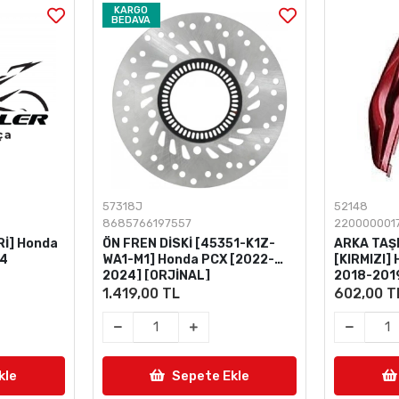
KARGO
BEDAVA
57318J
52148
8685766197557
220000001
İ] Honda
ÖN FREN DİSKİ [45351-K1Z-
ARKA TAŞI
24
WA1-M1] Honda PCX [2022-
[KIRMIZI]
2024] [ORJİNAL]
2018-201
1.419,00 TL
602,00 T
kle
Sepete Ekle