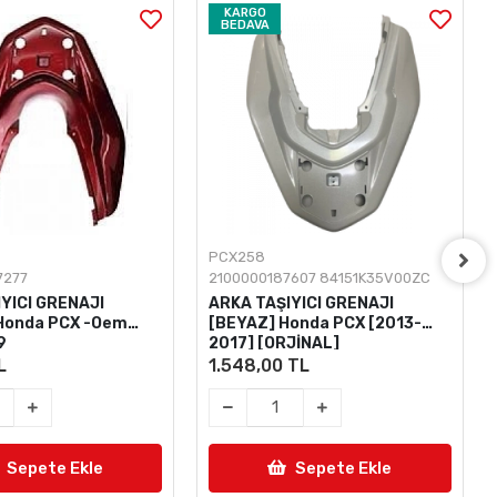
KARGO
BEDAVA
PCX258
7277
2100000187607 84151K35V00ZC
YICI GRENAJI
ARKA TAŞIYICI GRENAJI
 Honda PCX -Oem
[BEYAZ] Honda PCX [2013-
9
2017] [ORJİNAL]
L
1.548,00 TL
Sepete Ekle
Sepete Ekle