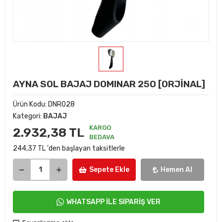
AYNA SOL BAJAJ DOMINAR 250 [ORJİNAL]
Ürün Kodu:
DNR028
Kategori:
BAJAJ
KARGO
2.932,38 TL
BEDAVA
244,37 TL 'den başlayan taksitlerle
Sepete Ekle
Hemen Al
WHATSAPP İLE SİPARİŞ VER