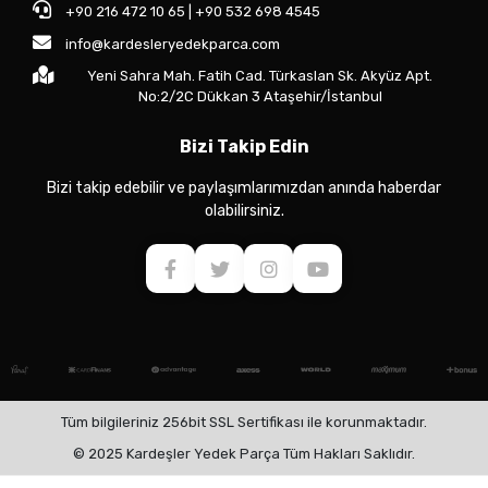
+90 216 472 10 65 | +90 532 698 4545
info@kardesleryedekparca.com
Yeni Sahra Mah. Fatih Cad. Türkaslan Sk. Akyüz Apt.
No:2/2C Dükkan 3 Ataşehir/İstanbul
Bizi Takip Edin
Bizi takip edebilir ve paylaşımlarımızdan anında haberdar
olabilirsiniz.
Tüm bilgileriniz 256bit SSL Sertifikası ile korunmaktadır.
© 2025 Kardeşler Yedek Parça Tüm Hakları Saklıdır.