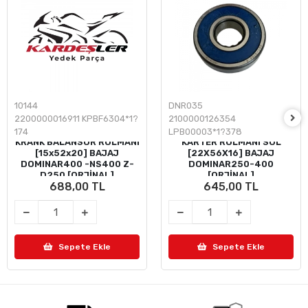
10144
DNR035
2200000016911 KPBF6304*1?
2100000126354
174
LPB00003*1?378
KRANK BALANSÖR RULMANI
KARTER RULMANI SOL
[15x52x20] BAJAJ
[22X56X16] BAJAJ
DOMINAR400 -NS400 Z-
DOMINAR250-400
D250 [ORJİNAL]
[ORJİNAL]
688,00 TL
645,00 TL
Sepete Ekle
Sepete Ekle