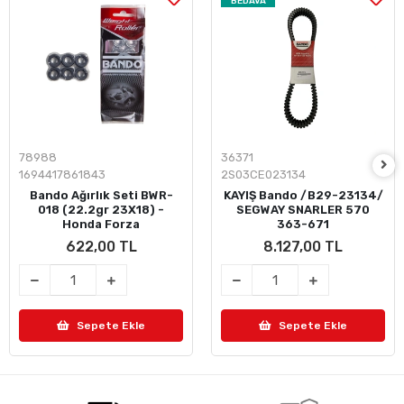
BEDAVA
78988
36371
1694417861843
2S03CE023134
Bando Ağırlık Seti BWR-
KAYIŞ Bando /B29-23134/
018 (22.2gr 23X18) -
SEGWAY SNARLER 570
Honda Forza
363-671
622,00 TL
8.127,00 TL
Sepete Ekle
Sepete Ekle