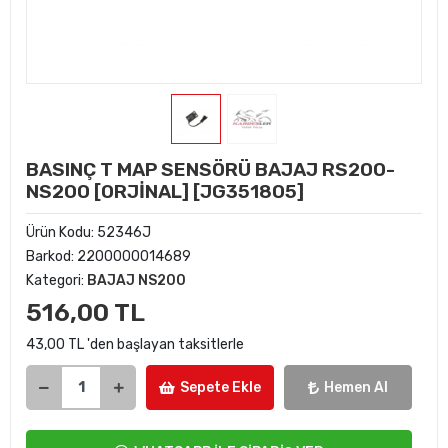
BASINÇ T MAP SENSÖRÜ BAJAJ RS200-
NS200 [ORJİNAL] [JG351805]
Ürün Kodu:
52346J
Barkod:
2200000014689
Kategori:
BAJAJ NS200
516,00 TL
43,00 TL 'den başlayan taksitlerle
Sepete Ekle
Hemen Al