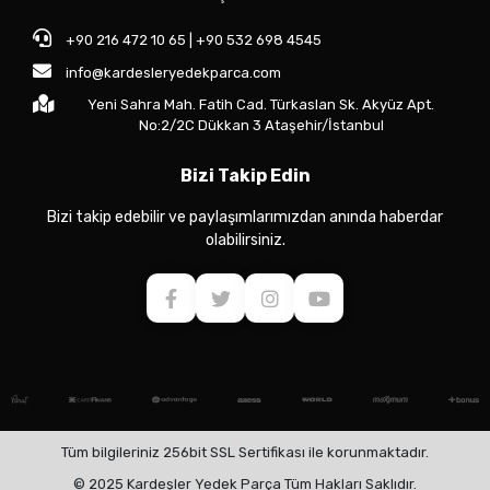
+90 216 472 10 65 | +90 532 698 4545
info@kardesleryedekparca.com
Yeni Sahra Mah. Fatih Cad. Türkaslan Sk. Akyüz Apt.
No:2/2C Dükkan 3 Ataşehir/İstanbul
Bizi Takip Edin
Bizi takip edebilir ve paylaşımlarımızdan anında haberdar
olabilirsiniz.
Tüm bilgileriniz 256bit SSL Sertifikası ile korunmaktadır.
© 2025 Kardeşler Yedek Parça Tüm Hakları Saklıdır.