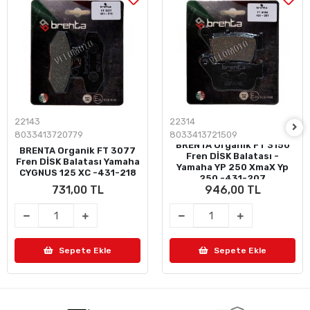
22143
22314
8033413720779
8033413721509
BRENTA Organik FT 3150
BRENTA Organik FT 3077
Fren DİSK Balatası -
Fren DİSK Balatası Yamaha
Yamaha YP 250 XmaX Yp
CYGNUS 125 XC -431-218
250 -431-207
731,00 TL
946,00 TL
Sepete Ekle
Sepete Ekle