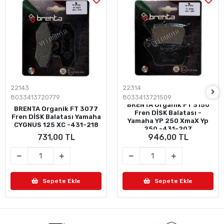
22143
22314
8033413720779
8033413721509
BRENTA Organik FT 3150
BRENTA Organik FT 3077
Fren DİSK Balatası -
Fren DİSK Balatası Yamaha
Yamaha YP 250 XmaX Yp
CYGNUS 125 XC -431-218
250 -431-207
731,00 TL
946,00 TL
Sepete Ekle
Sepete Ekle