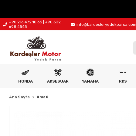
+90 216 472 10 65 | +90 532
info@kardesleryedekparca.co
698 4545
HONDA
AKSESUAR
YAMAHA
RKS
Ana Sayfa
XmaX