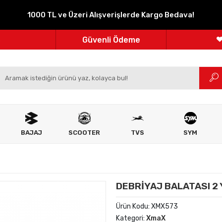
1000 TL ve Üzeri Alışverişlerde Kargo Bedava!
Parçanızın Online Adresi
100% Orijinal Ürün
Güvenli Ödeme
m
Ücretsiz İade
BAJAJ
SCOOTER
TVS
SYM
DEBRİYAJ BALATASI 2 
Ürün Kodu:
XMX573
Kategori:
XmaX