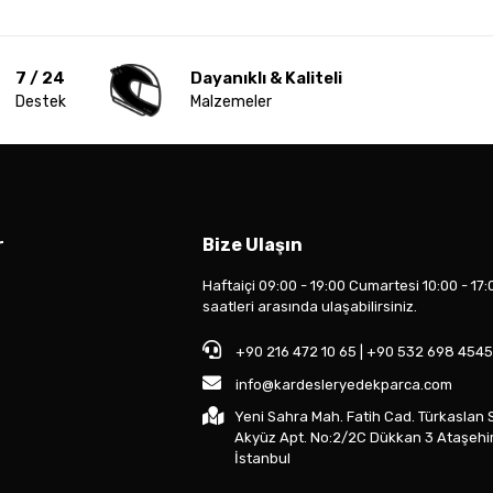
7 / 24
Dayanıklı & Kaliteli
Destek
Malzemeler
r
Bize Ulaşın
Haftaiçi 09:00 - 19:00 Cumartesi 10:00 - 17:
saatleri arasında ulaşabilirsiniz.
+90 216 472 10 65 | +90 532 698 4545
info@kardesleryedekparca.com
Yeni Sahra Mah. Fatih Cad. Türkaslan 
Akyüz Apt. No:2/2C Dükkan 3 Ataşehi
İstanbul