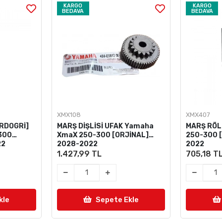
KARGO
KARGO
BEDAVA
BEDAVA
XMX108
XMX407
RDOGRİ]
MARŞ DİŞLİSİ UFAK Yamaha
MARŞ RÖL
300
XmaX 250-300 [ORJİNAL]
250-300 
22
2028-2022
2022
1.427,99 TL
705,18 T
kle
Sepete Ekle