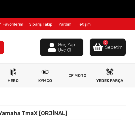
Favorilerim
Sipariş Takip
Yardım
İletişim
0
Giriş Yap
Sepetim
Üye Ol
CF MOTO
HERO
KYMCO
YEDEK PARÇA
Yamaha TmaX [ORJİNAL]