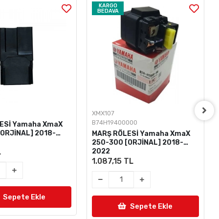
KARGO
BEDAVA
XMX107
B74H19400000
ESİ Yamaha XmaX
[ORJİNAL] 2018-
MARŞ RÖLESİ Yamaha XmaX
250-300 [ORJİNAL] 2018-
2022
L
1.087,15 TL
Sepete Ekle
Sepete Ekle