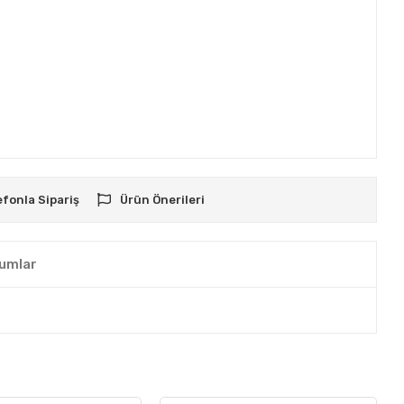
efonla Sipariş
Ürün Önerileri
umlar