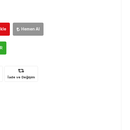
e
kle
Hemen Al
ER
İade ve Değişim