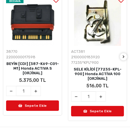
BEDAVA
38770
ACT381
2200000017598
2100000183920
77235*KPL*900
BEYİN [CDI] [387-K69-C01-
M1] Honda ACTIVA S
SELE KİLİDİ [77235-KPL-
[ORJİNAL]
900] Honda ACTİVA 100
[ORJİNAL]
5.375,00 TL
516,00 TL
Sepete Ekle
Sepete Ekle