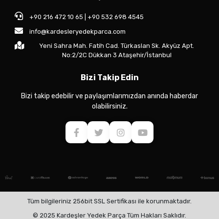
+90 216 472 10 65 | +90 532 698 4545
info@kardesleryedekparca.com
Yeni Sahra Mah. Fatih Cad. Türkaslan Sk. Akyüz Apt.
No:2/2C Dükkan 3 Ataşehir/İstanbul
Bizi Takip Edin
Bizi takip edebilir ve paylaşımlarımızdan anında haberdar
olabilirsiniz.
Tüm bilgileriniz 256bit SSL Sertifikası ile korunmaktadır.
© 2025 Kardeşler Yedek Parça Tüm Hakları Saklıdır.