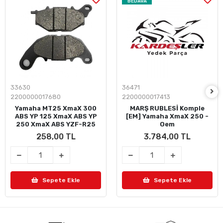
BEDAVA
33630
36471
2200000017680
2200000017413
ARKA FREN DİSK BALATASI
Yamaha MT25 XmaX 300
MARŞ RUBLESİ Komple
ABS YP 125 XmaX ABS YP
[EM] Yamaha XmaX 250 -
250 XmaX ABS YZF-R25
Oem
SAFE Brake
258,00 TL
3.784,00 TL
Sepete Ekle
Sepete Ekle