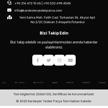
+90 216 472 10 65 | +90 532 698 4545
info@kardesleryedekparca.com
Yeni Sahra Mah. Fatih Cad. Türkaslan Sk. Akyüz Apt.
No:2/2C Dükkan 3 Ataşehir/İstanbul
Bizi Takip Edin
Bizi takip edebilir ve paylaşımlarımızdan anında haberdar
olabilirsiniz.
Tüm bilgileriniz 256bit SSL Sertifikası ile korunmaktadır.
© 2025 Kardeşler Yedek Parça Tüm Hakları Saklıdır.