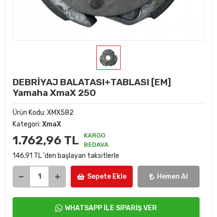
DEBRİYAJ BALATASI+TABLASI [EM]
Yamaha XmaX 250
Ürün Kodu:
XMX582
Kategori:
XmaX
KARGO
1.762,96 TL
BEDAVA
146,91 TL 'den başlayan taksitlerle
Sepete Ekle
Hemen Al
WHATSAPP İLE SİPARİŞ VER