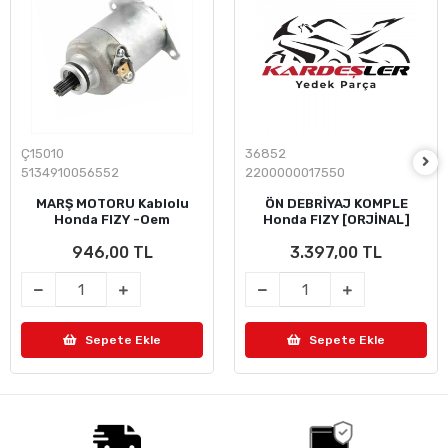
Ç15010
36852
5134910056552
2200000017550
MARŞ MOTORU Kablolu
ÖN DEBRİYAJ KOMPLE
Honda FIZY -Oem
Honda FIZY [ORJİNAL]
946,00 TL
3.397,00 TL
Sepete Ekle
Sepete Ekle