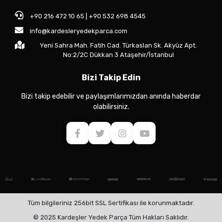
+90 216 472 10 65 | +90 532 698 4545
info@kardesleryedekparca.com
Yeni Sahra Mah. Fatih Cad. Türkaslan Sk. Akyüz Apt.
No:2/2C Dükkan 3 Ataşehir/İstanbul
Bizi Takip Edin
Bizi takip edebilir ve paylaşımlarımızdan anında haberdar
olabilirsiniz.
Tüm bilgileriniz 256bit SSL Sertifikası ile korunmaktadır.
© 2025 Kardeşler Yedek Parça Tüm Hakları Saklıdır.