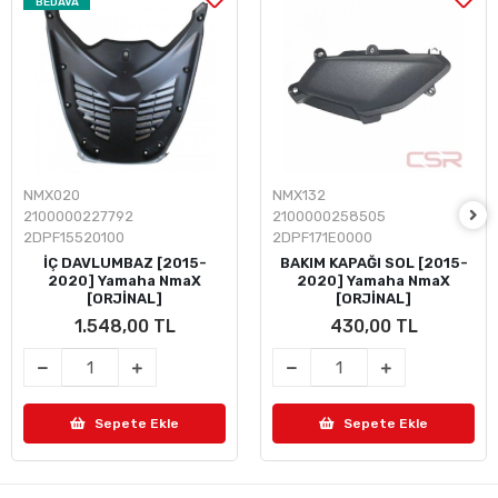
BEDAVA
NMX020
NMX132
2100000227792
2100000258505
2DPF15520100
2DPF171E0000
İÇ DAVLUMBAZ [2015-
BAKIM KAPAĞI SOL [2015-
2020] Yamaha NmaX
2020] Yamaha NmaX
[ORJİNAL]
[ORJİNAL]
1.548,00 TL
430,00 TL
Sepete Ekle
Sepete Ekle