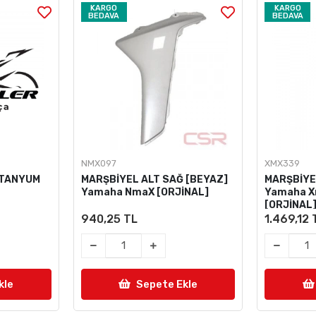
KARGO
KARGO
BEDAVA
BEDAVA
NMX097
XMX339
TİTANYUM
MARŞBİYEL ALT SAĞ [BEYAZ]
MARŞBİYE
Yamaha NmaX [ORJİNAL]
Yamaha X
[ORJİNAL
940,25 TL
1.469,12 
kle
Sepete Ekle