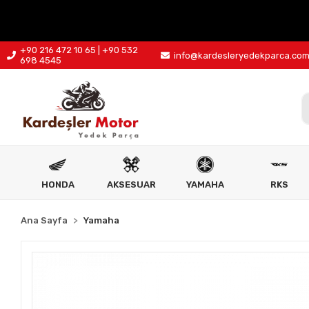
+90 216 472 10 65 | +90 532
info@kardesleryedekparca.co
698 4545
HONDA
AKSESUAR
YAMAHA
RKS
Ana Sayfa
Yamaha