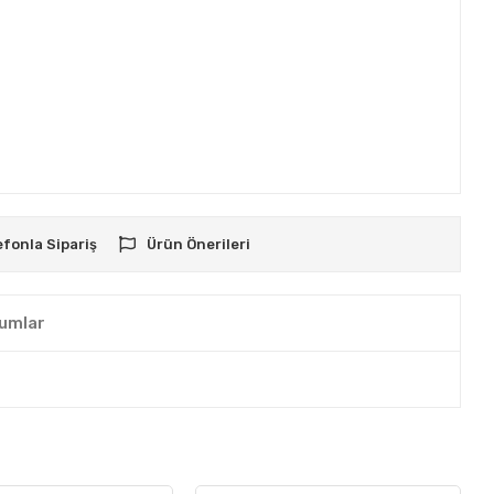
efonla Sipariş
Ürün Önerileri
umlar