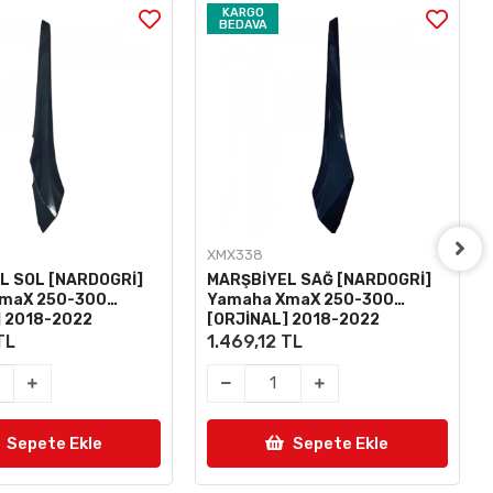
KARGO
BEDAVA
XMX338
L SOL [NARDOGRİ]
MARŞBİYEL SAĞ [NARDOGRİ]
maX 250-300
Yamaha XmaX 250-300
] 2018-2022
[ORJİNAL] 2018-2022
TL
1.469,12 TL
Sepete Ekle
Sepete Ekle