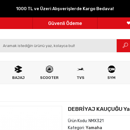
1000 TL ve Üzeri Alışverişlerde Kargo Bedava!
Parçanızın Online Adresi
100% Orijinal Ürün
Güvenli Ödeme
m
Ücretsiz İade
BAJAJ
SCOOTER
TVS
SYM
DEBRİYAJ KAUÇUĞU Ya
Ürün Kodu:
NMX321
Kategori:
Yamaha