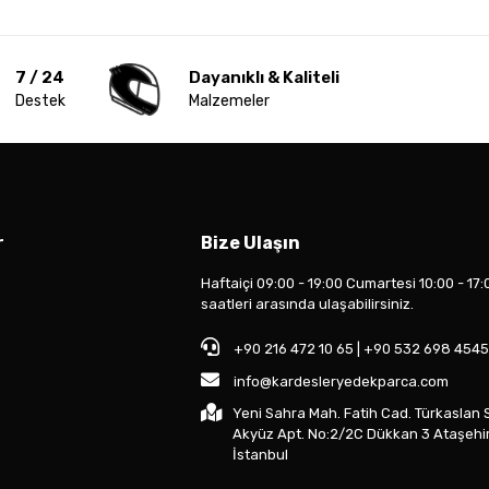
7 / 24
Dayanıklı & Kaliteli
Destek
Malzemeler
r
Bize Ulaşın
Haftaiçi 09:00 - 19:00 Cumartesi 10:00 - 17:
saatleri arasında ulaşabilirsiniz.
+90 216 472 10 65 | +90 532 698 4545
info@kardesleryedekparca.com
Yeni Sahra Mah. Fatih Cad. Türkaslan 
Akyüz Apt. No:2/2C Dükkan 3 Ataşehi
İstanbul