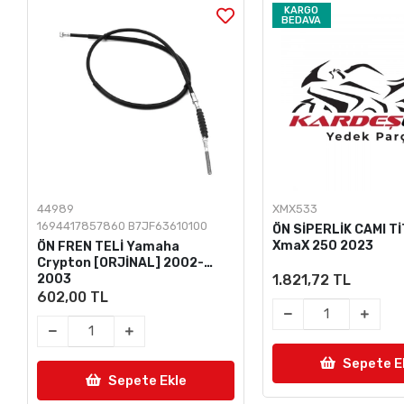
KARGO
BEDAVA
44989
XMX533
1694417857860 B7JF63610100
ÖN SİPERLİK CAMI 
XmaX 250 2023
ÖN FREN TELİ Yamaha
Crypton [ORJİNAL] 2002-
2003
1.821,72 TL
602,00 TL
Sepete E
Sepete Ekle