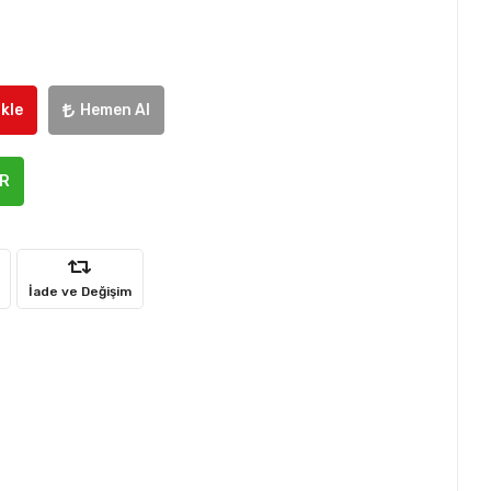
kle
Hemen Al
ER
İade ve Değişim