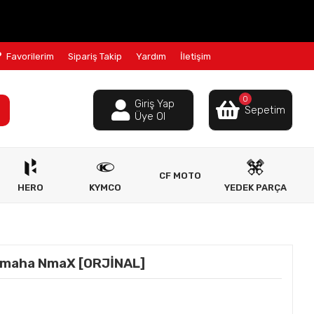
Favorilerim
Sipariş Takip
Yardım
İletişim
0
Giriş Yap
Sepetim
Üye Ol
CF MOTO
HERO
KYMCO
YEDEK PARÇA
maha NmaX [ORJİNAL]