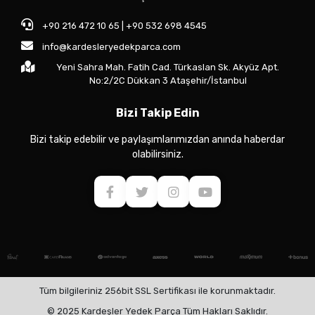
+90 216 472 10 65 | +90 532 698 4545
info@kardesleryedekparca.com
Yeni Sahra Mah. Fatih Cad. Türkaslan Sk. Akyüz Apt.
No:2/2C Dükkan 3 Ataşehir/İstanbul
Bizi Takip Edin
Bizi takip edebilir ve paylaşımlarımızdan anında haberdar
olabilirsiniz.
Tüm bilgileriniz 256bit SSL Sertifikası ile korunmaktadır.
© 2025 Kardeşler Yedek Parça Tüm Hakları Saklıdır.