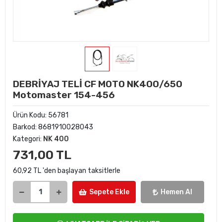
DEBRİYAJ TELİ CF MOTO NK400/650
Motomaster 154-456
Ürün Kodu:
56781
Barkod:
8681910028043
Kategori:
NK 400
731,00 TL
60,92 TL 'den başlayan taksitlerle
Sepete Ekle
Hemen Al