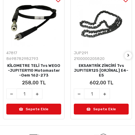
47817
JUP291
8698782982793
2100000205820
KİLOMETRE TELİ Tvs WEGO
EKSANTRİK ZİNCİRİ Tvs
-JUPITER110 Motomaster
JUPITER125 [ORJİNAL] E4-
-Oem 162-273
E5
258,00 TL
602,00 TL
Sepete Ekle
Sepete Ekle