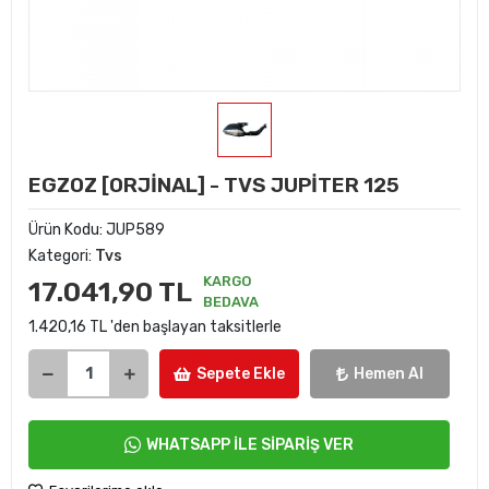
EGZOZ [ORJİNAL] - TVS JUPİTER 125
Ürün Kodu:
JUP589
Kategori:
Tvs
KARGO
17.041,90 TL
BEDAVA
1.420,16 TL 'den başlayan taksitlerle
Sepete Ekle
Hemen Al
WHATSAPP İLE SİPARİŞ VER