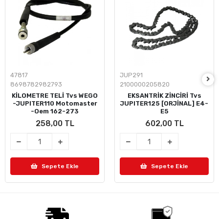
47817
JUP291
8698782982793
2100000205820
KİLOMETRE TELİ Tvs WEGO
EKSANTRİK ZİNCİRİ Tvs
-JUPITER110 Motomaster
JUPITER125 [ORJİNAL] E4-
-Oem 162-273
E5
258,00 TL
602,00 TL
Sepete Ekle
Sepete Ekle