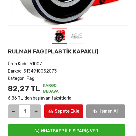
RULMAN FAG [PLASTİK KAPAKLI]
Ürün Kodu:
51007
Barkod:
5134910052073
Kategori:
Fag
KARGO
82,27 TL
BEDAVA
6,86 TL 'den başlayan taksitlerle
Sepete Ekle
Hemen Al
WHATSAPP İLE SİPARİŞ VER