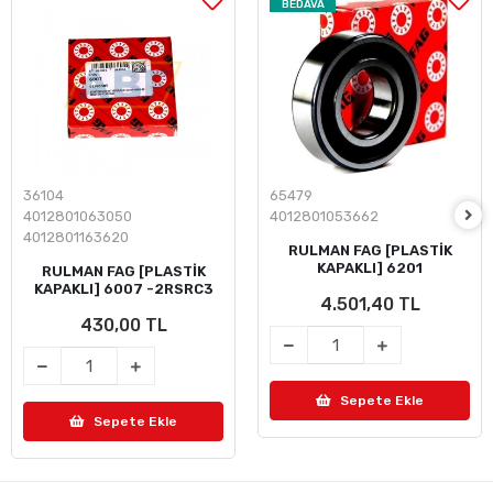
BEDAVA
36104
65479
4012801063050
4012801053662
4012801163620
RULMAN FAG [PLASTİK
KAPAKLI] 6201
RULMAN FAG [PLASTİK
KAPAKLI] 6007 -2RSRC3
4.501,40 TL
430,00 TL
Sepete Ekle
Sepete Ekle