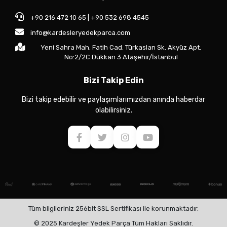
+90 216 472 10 65 | +90 532 698 4545
info@kardesleryedekparca.com
Yeni Sahra Mah. Fatih Cad. Türkaslan Sk. Akyüz Apt.
No:2/2C Dükkan 3 Ataşehir/İstanbul
Bizi Takip Edin
Bizi takip edebilir ve paylaşımlarımızdan anında haberdar
olabilirsiniz.
Tüm bilgileriniz 256bit SSL Sertifikası ile korunmaktadır.
© 2025 Kardeşler Yedek Parça Tüm Hakları Saklıdır.