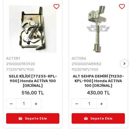
ACT381
ACT086
2100000183920
2100000148882
77235*KPL*900
11230*KPL*900
SELE KİLİDİ [77235-KPL-
ALT SEHPA DEMİRİ [11230-
900] Honda ACTİVA 100
KPL-900] Honda ACTIVA
[ORJİNAL]
100 [ORJİNAL]
516,00 TL
430,00 TL
Sepete Ekle
Sepete Ekle