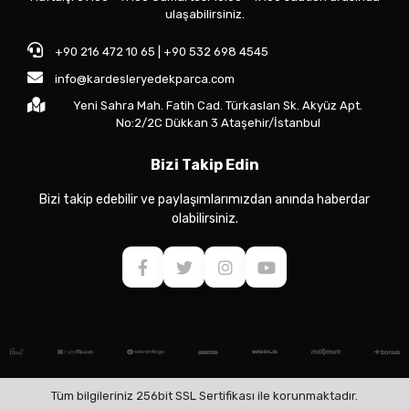
ulaşabilirsiniz.
+90 216 472 10 65 | +90 532 698 4545
info@kardesleryedekparca.com
Yeni Sahra Mah. Fatih Cad. Türkaslan Sk. Akyüz Apt.
No:2/2C Dükkan 3 Ataşehir/İstanbul
Bizi Takip Edin
Bizi takip edebilir ve paylaşımlarımızdan anında haberdar
olabilirsiniz.
Tüm bilgileriniz 256bit SSL Sertifikası ile korunmaktadır.