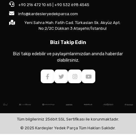
+90 216 472 10 65 | +90 532 698 4545
info@kardesleryedekparca.com
Yeni Sahra Mah. Fatih Cad. Türkaslan Sk. Akyüz Apt.
No:2/2C Dükkan 3 Ataşehir/İstanbul
Bizi Takip Edin
Bizi takip edebilir ve paylaşımlarımızdan anında haberdar
olabilirsiniz.
Tüm bilgileriniz 256bit SSL Sertifikası ile korunmaktadır.
© 2025 Kardeşler Yedek Parça Tüm Hakları Saklıdır.