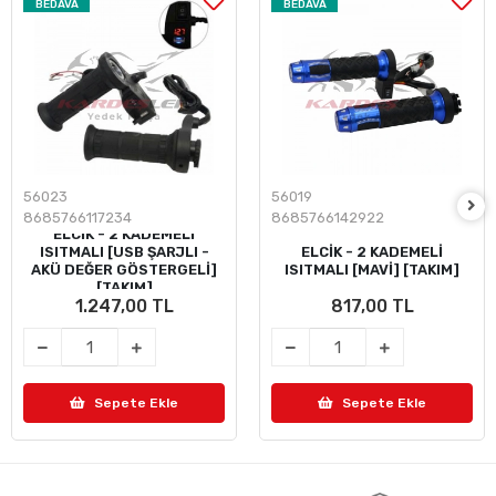
BEDAVA
BEDAVA
56023
56019
8685766117234
8685766142922
ELCİK - 2 KADEMELİ
ISITMALI [USB ŞARJLI -
ELCİK - 2 KADEMELİ
AKÜ DEĞER GÖSTERGELİ]
ISITMALI [MAVİ] [TAKIM]
[TAKIM]
1.247,00 TL
817,00 TL
Sepete Ekle
Sepete Ekle