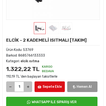
ELCİK - 2 KADEMELİ ISITMALI [TAKIM]
Ürün Kodu:
53769
Barkod:
8685766133333
Kategori:
elcik ısıtma
KARGO
1.322,22 TL
BEDAVA
110,19 TL 'den başlayan taksitlerle
Sepete Ekle
Hemen Al
WHATSAPP İLE SİPARİŞ VER