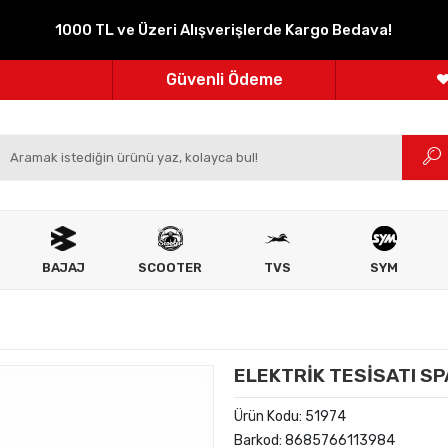
1000 TL ve Üzeri Alışverişlerde Kargo Bedava!
Parçanızın Online Adresi
100% Orijinal Ürün
Güvenli Ödeme
m
Ücretsiz İade
BAJAJ
SCOOTER
TVS
SYM
ELEKTRİK TESİSATI SPA
Ürün Kodu:
51974
Barkod:
8685766113984