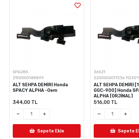
SPA285
36521
2100000148899
2200000017536 11230
ALT SEHPA DEMİRİ Honda
ALT SEHPA DEMİRİ [
SPACY ALPHA -Oem
GGC-900] Honda S
ALPHA [ORJİNAL]
344,00 TL
516,00 TL
Sepete Ekle
Sepete E