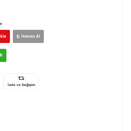
le
kle
Hemen Al
ER
İade ve Değişim