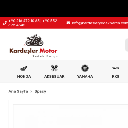
+90 216 472 10 65 | +90 532
info@kardesleryedekparca.co
698 4545
HONDA
AKSESUAR
YAMAHA
RKS
Ana Sayfa
Spacy