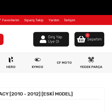
Favorilerim
Sipariş Takip
Yardım
İletişim
0
Giriş Yap
Sepetim
Üye Ol
CF MOTO
HERO
KYMCO
YEDEK PARÇA
CY [2010 - 2012] [ESKİ MODEL]