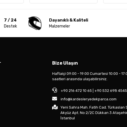
7 / 24
Dayanıklı & Kaliteli
Destek
Malzemeler
r
Bize Ulaşın
Haftaiçi 09:00 - 19:00 Cumartesi 10:00 - 17:
saatleri arasında ulaşabilirsiniz.
+90 216 472 10 65 | +90 532 698 4545
info@kardesleryedekparca.com
Yeni Sahra Mah. Fatih Cad. Türkaslan 
Akyüz Apt. No:2/2C Dükkan 3 Ataşehi
İstanbul