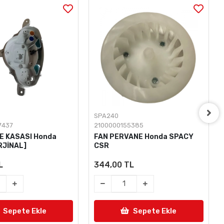
SPA240
7437
2100000155385
E KASASI Honda
FAN PERVANE Honda SPACY
RJİNAL]
CSR
L
344,00 TL
Sepete Ekle
Sepete Ekle