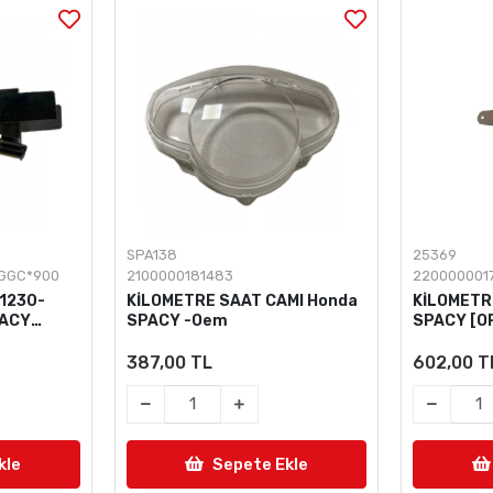
SPA138
25369
*GGC*900
2100000181483
220000001
11230-
KİLOMETRE SAAT CAMI Honda
KİLOMETR
PACY
SPACY -Oem
SPACY [O
387,00 TL
602,00 T
kle
Sepete Ekle