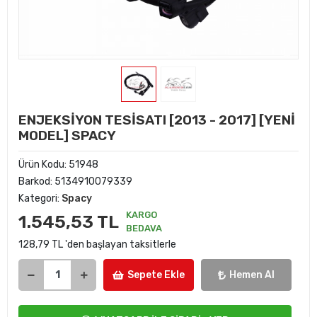
ENJEKSİYON TESİSATI [2013 - 2017] [YENİ
MODEL] SPACY
Ürün Kodu:
51948
Barkod:
5134910079339
Kategori:
Spacy
KARGO
1.545,53 TL
BEDAVA
128,79 TL 'den başlayan taksitlerle
Sepete Ekle
Hemen Al