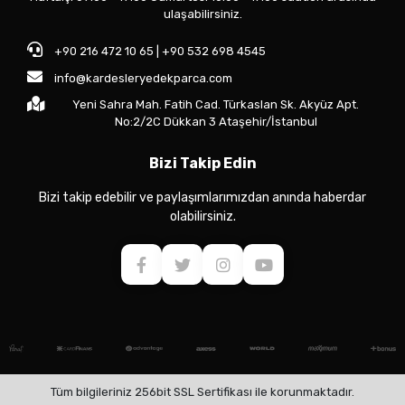
ulaşabilirsiniz.
+90 216 472 10 65 | +90 532 698 4545
info@kardesleryedekparca.com
Yeni Sahra Mah. Fatih Cad. Türkaslan Sk. Akyüz Apt.
No:2/2C Dükkan 3 Ataşehir/İstanbul
Bizi Takip Edin
Bizi takip edebilir ve paylaşımlarımızdan anında haberdar
olabilirsiniz.
Tüm bilgileriniz 256bit SSL Sertifikası ile korunmaktadır.