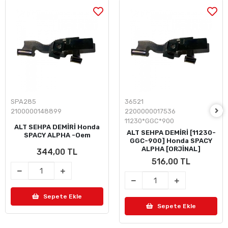
SPA285
36521
2100000148899
2200000017536
11230*GGC*900
ALT SEHPA DEMİRİ Honda
ALT SEHPA DEMİRİ [11230-
SPACY ALPHA -Oem
GGC-900] Honda SPACY
ALPHA [ORJİNAL]
344,00 TL
516,00 TL
Sepete Ekle
Sepete Ekle