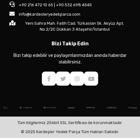
+90 216 472 10 65 | +90 532 698 4545
info@kardesleryedekparca.com
Yeni Sahra Mah. Fatih Cad. Türkaslan Sk. Akyüz Apt.
No:2/2C Dükkan 3 Ataşehir/İstanbul
Bizi Takip Edin
Bizi takip edebilir ve paylaşımlarımızdan anında haberdar
olabilirsiniz.
Tüm bilgileriniz 256bit SSL Sertifikası ile korunmaktadır.
© 2025 Kardeşler Yedek Parça Tüm Hakları Saklıdır.