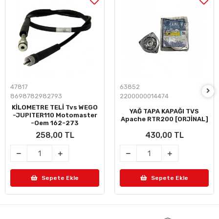
47817
63852
8698782982793
2200000014474
KİLOMETRE TELİ Tvs WEGO
YAĞ TAPA KAPAĞI TVS
-JUPITER110 Motomaster
Apache RTR200 [ORJİNAL]
-Oem 162-273
258,00 TL
430,00 TL
Sepete Ekle
Sepete Ekle