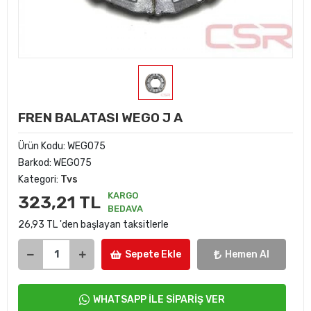
FREN BALATASI WEGO J A
Ürün Kodu:
WEG075
Barkod:
WEG075
Kategori:
Tvs
KARGO
323,21 TL
BEDAVA
26,93 TL 'den başlayan taksitlerle
Sepete Ekle
Hemen Al
WHATSAPP İLE SİPARİŞ VER