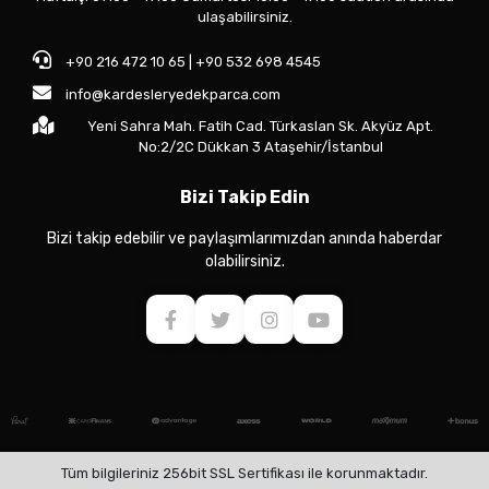
ulaşabilirsiniz.
+90 216 472 10 65 | +90 532 698 4545
info@kardesleryedekparca.com
Yeni Sahra Mah. Fatih Cad. Türkaslan Sk. Akyüz Apt.
No:2/2C Dükkan 3 Ataşehir/İstanbul
Bizi Takip Edin
Bizi takip edebilir ve paylaşımlarımızdan anında haberdar
olabilirsiniz.
Tüm bilgileriniz 256bit SSL Sertifikası ile korunmaktadır.