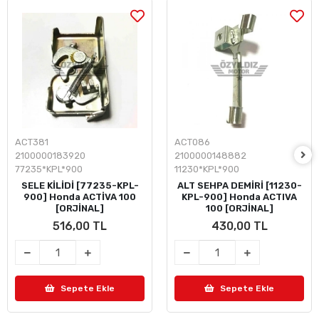
ACT381
ACT086
2100000183920
2100000148882
77235*KPL*900
11230*KPL*900
SELE KİLİDİ [77235-KPL-
ALT SEHPA DEMİRİ [11230-
900] Honda ACTİVA 100
KPL-900] Honda ACTIVA
[ORJİNAL]
100 [ORJİNAL]
516,00 TL
430,00 TL
Sepete Ekle
Sepete Ekle