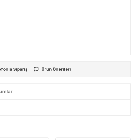
efonla Sipariş
Ürün Önerileri
umlar