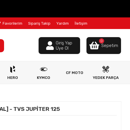
Favorilerim
Sipariş Takip
Yardım
İletişim
0
Giriş Yap
Sepetim
Üye Ol
CF MOTO
HERO
KYMCO
YEDEK PARÇA
AL] - TVS JUPİTER 125