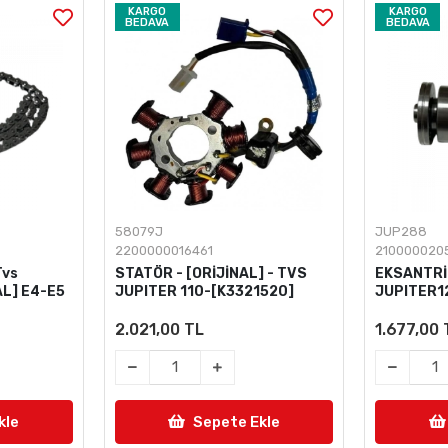
KARGO
KARGO
BEDAVA
BEDAVA
58079J
JUP288
2200000016461
210000020
Tvs
STATÖR - [ORİJİNAL] - TVS
EKSANTRİK
L] E4-E5
JUPITER 110-[K3321520]
JUPITER1
2.021,00 TL
1.677,00 
kle
Sepete Ekle