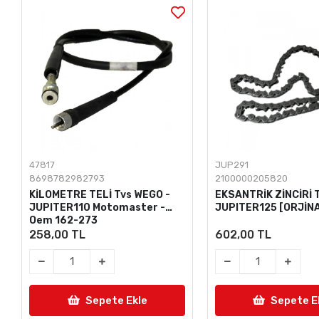
47817
JUP291
8698782982793
2100000205820
KİLOMETRE TELİ Tvs WEGO -
EKSANTRİK ZİNCİRİ 
JUPITER110 Motomaster -
JUPITER125 [ORJİNA
Oem 162-273
258,00 TL
602,00 TL
Sepete Ekle
Sepete E