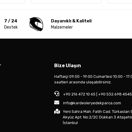
7 / 24
Dayanıklı & Kaliteli
Destek
Malzemeler
r
Bize Ulaşın
Haftaiçi 09:00 - 19:00 Cumartesi 10:00 - 17:
saatleri arasında ulaşabilirsiniz.
+90 216 472 10 65 | +90 532 698 4545
info@kardesleryedekparca.com
Yeni Sahra Mah. Fatih Cad. Türkaslan 
Akyüz Apt. No:2/2C Dükkan 3 Ataşehi
İstanbul