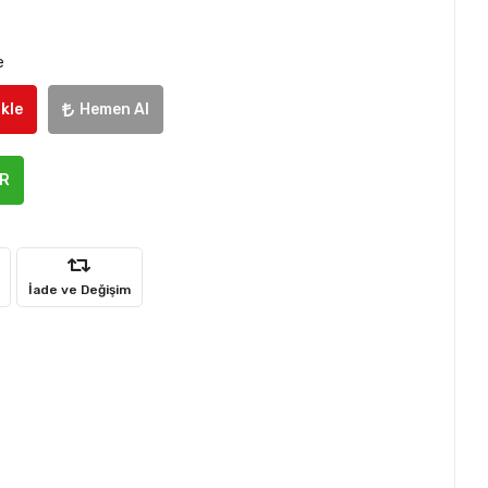
e
kle
Hemen Al
ER
İade ve Değişim