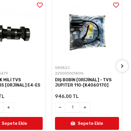
58082J
5479
2200000014016
 MİLİ TVS
DIŞ BOBİN [ORİJİNAL] - TVS
25 [ORJİNAL] E4-E5
JUPITER 110-[K4060170]
TL
946,00 TL
Sepete Ekle
Sepete Ekle