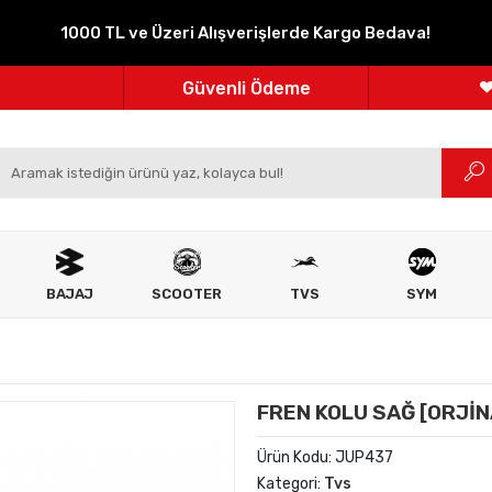
1000 TL ve Üzeri Alışverişlerde Kargo Bedava!
Parçanızın Online Adresi
100% Orijinal Ürün
Güvenli Ödeme
m
Ücretsiz İade
BAJAJ
SCOOTER
TVS
SYM
FREN KOLU SAĞ [ORJİN
Ürün Kodu:
JUP437
Kategori:
Tvs