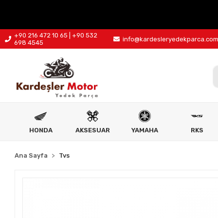
+90 216 472 10 65 | +90 532
info@kardesleryedekparca.co
698 4545
HONDA
AKSESUAR
YAMAHA
RKS
Ana Sayfa
Tvs