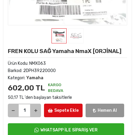
FREN KOLU SAĞ Yamaha NmaX [ORJİNAL]
Ürün Kodu:
NMX063
Barkod:
2DPH39220000
Kategori:
Yamaha
KARGO
602,00 TL
BEDAVA
50,17 TL 'den başlayan taksitlerle
Sepete Ekle
Hemen Al
WHATSAPP İLE SİPARİŞ VER