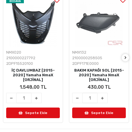
BEDAVA
NMX020
NMX132
2100000227792
2100000258505
2DPF15520100
2DPF171E0000
İÇ DAVLUMBAZ [2015-
BAKIM KAPAĞI SOL [2015-
2020] Yamaha NmaX
2020] Yamaha NmaX
[ORJİNAL]
[ORJİNAL]
1.548,00 TL
430,00 TL
Sepete Ekle
Sepete Ekle