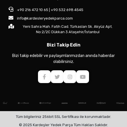
+90 216 472 10 65 | +90 532 698 4545
info@kardesleryedekparca.com
Yeni Sahra Mah. Fatih Cad. Türkaslan Sk. Akyüz Apt.
No:2/2C Dükkan 3 Ataşehir/İstanbul
Bizi Takip Edin
Bizi takip edebilir ve paylaşımlarımızdan anında haberdar
olabilirsiniz.
Tüm bilgileriniz 256bit SSL Sertifikası ile korunmaktadır.
© 2025 Kardeşler Yedek Parça Tüm Hakları Saklıdır.