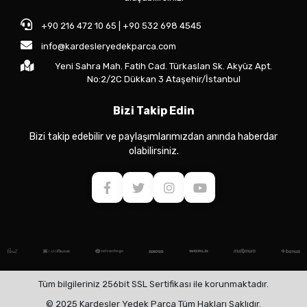
+90 216 472 10 65 | +90 532 698 4545
info@kardesleryedekparca.com
Yeni Sahra Mah. Fatih Cad. Türkaslan Sk. Akyüz Apt.
No:2/2C Dükkan 3 Ataşehir/İstanbul
Bizi Takip Edin
Bizi takip edebilir ve paylaşımlarımızdan anında haberdar
olabilirsiniz.
Tüm bilgileriniz 256bit SSL Sertifikası ile korunmaktadır.
© 2025 Kardeşler Yedek Parça Tüm Hakları Saklıdır.