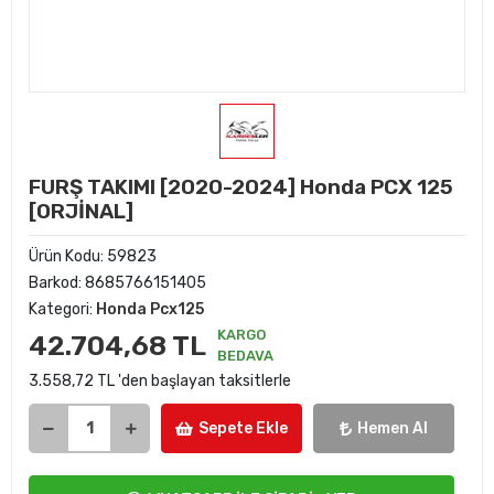
FURŞ TAKIMI [2020-2024] Honda PCX 125
[ORJİNAL]
Ürün Kodu:
59823
Barkod:
8685766151405
Kategori:
Honda Pcx125
KARGO
42.704,68 TL
BEDAVA
3.558,72 TL 'den başlayan taksitlerle
Sepete Ekle
Hemen Al