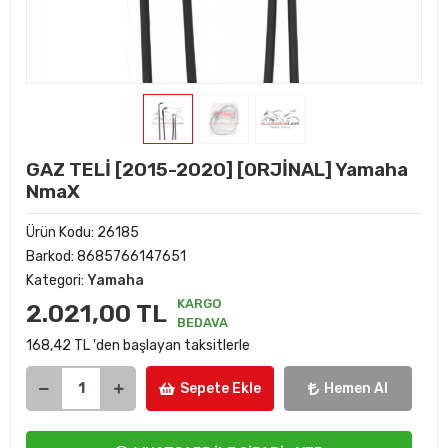
GAZ TELİ [2015-2020] [ORJİNAL] Yamaha
NmaX
Ürün Kodu:
26185
Barkod:
8685766147651
Kategori:
Yamaha
KARGO
2.021,00 TL
BEDAVA
168,42 TL 'den başlayan taksitlerle
Sepete Ekle
Hemen Al