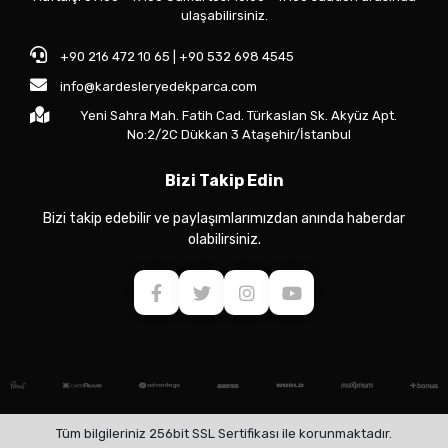
ulaşabilirsiniz.
+90 216 472 10 65 | +90 532 698 4545
info@kardesleryedekparca.com
Yeni Sahra Mah. Fatih Cad. Türkaslan Sk. Akyüz Apt.
No:2/2C Dükkan 3 Ataşehir/İstanbul
Bizi Takip Edin
Bizi takip edebilir ve paylaşımlarımızdan anında haberdar
olabilirsiniz.
Tüm bilgileriniz 256bit SSL Sertifikası ile korunmaktadır.