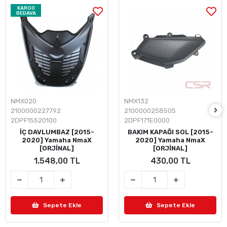
KARGO
BEDAVA
NMX020
NMX132
2100000227792
2100000258505
2DPF15520100
2DPF171E0000
İÇ DAVLUMBAZ [2015-
BAKIM KAPAĞI SOL [2015-
2020] Yamaha NmaX
2020] Yamaha NmaX
[ORJİNAL]
[ORJİNAL]
1.548,00 TL
430,00 TL
Sepete Ekle
Sepete Ekle