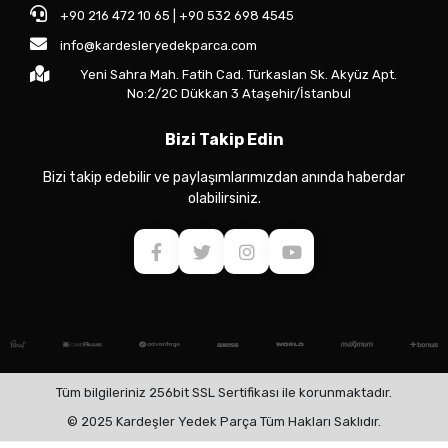
+90 216 472 10 65 | +90 532 698 4545
info@kardesleryedekparca.com
Yeni Sahra Mah. Fatih Cad. Türkaslan Sk. Akyüz Apt.
No:2/2C Dükkan 3 Ataşehir/İstanbul
Bizi Takip Edin
Bizi takip edebilir ve paylaşımlarımızdan anında haberdar
olabilirsiniz.
Tüm bilgileriniz 256bit SSL Sertifikası ile korunmaktadır.
© 2025 Kardeşler Yedek Parça Tüm Hakları Saklıdır.