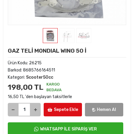
GAZ TELİ MONDIAL WING 50 İ
Ürün Kodu:
26215
Barkod:
8685766164511
Kategori:
Scooter50cc
KARGO
198,00 TL
BEDAVA
16,50 TL 'den başlayan taksitlerle
Sepete Ekle
Hemen Al
WHATSAPP İLE SİPARİŞ VER