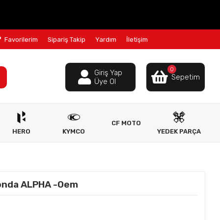
Favorilerim
Sipariş Takip
Yardım
İletişim
0
Giriş Yap
Sepetim
Üye Ol
CF MOTO
HERO
KYMCO
YEDEK PARÇA
onda ALPHA -Oem