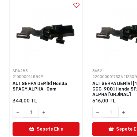
SPA285
36521
2100000148899
2200000017536 11230
ALT SEHPA DEMİRİ Honda
ALT SEHPA DEMİRİ [
SPACY ALPHA -Oem
GGC-900] Honda S
ALPHA [ORJİNAL]
344,00 TL
516,00 TL
Sepete Ekle
Sepete E