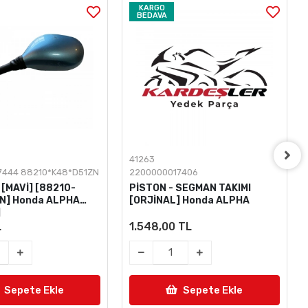
KARGO
BEDAVA
41263
7444 88210*K48*D51ZN
2200000017406
[MAVİ] [88210-
PİSTON - SEGMAN TAKIMI
N] Honda ALPHA
[ORJİNAL] Honda ALPHA
]
L
1.548,00 TL
Sepete Ekle
Sepete Ekle