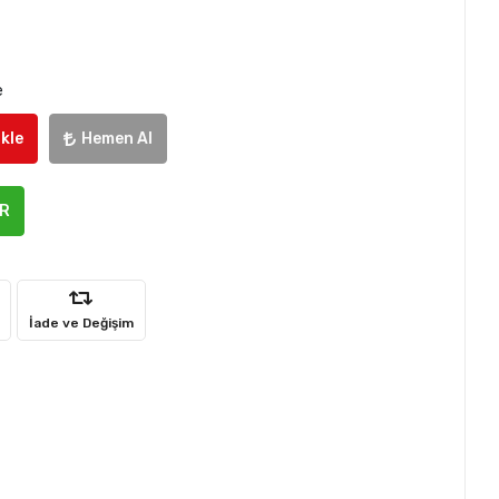
e
kle
Hemen Al
ER
İade ve Değişim