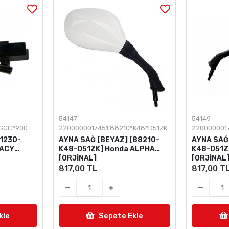
54147
54149
*GGC*900
2200000017451 88210*K48*D51ZK
220000001
11230-
AYNA SAĞ [BEYAZ] [88210-
AYNA SAĞ 
PACY
K48-D51ZK] Honda ALPHA
K48-D51Z
[ORJİNAL]
[ORJİNAL
817,00 TL
817,00 T
kle
Sepete Ekle