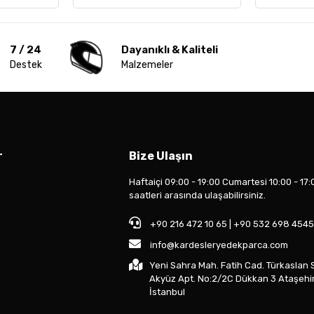
7 / 24
Dayanıklı & Kaliteli
Destek
Malzemeler
r
Bize Ulaşın
Haftaiçi 09:00 - 19:00 Cumartesi 10:00 - 17:
saatleri arasında ulaşabilirsiniz.
+90 216 472 10 65 | +90 532 698 4545
info@kardesleryedekparca.com
Yeni Sahra Mah. Fatih Cad. Türkaslan 
Akyüz Apt. No:2/2C Dükkan 3 Ataşehi
İstanbul