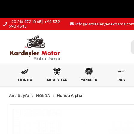
+90 216 472 10 65 | +90 532
info@kardesleryedekparca.co
698 4545
HONDA
AKSESUAR
YAMAHA
RKS
Ana Sayfa
HONDA
Honda Alpha