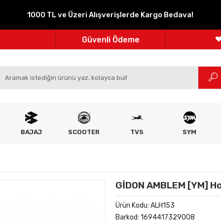
1000 TL ve Üzeri Alışverişlerde Kargo Bedava!
Parçanızın Online Adresi
100% Orijinal Ürün
Güvenli Ödeme
m
Ücretsiz İade
BAJAJ
SCOOTER
TVS
SYM
GİDON AMBLEM [YM] H
Ürün Kodu:
ALH153
Barkod:
1694417329008