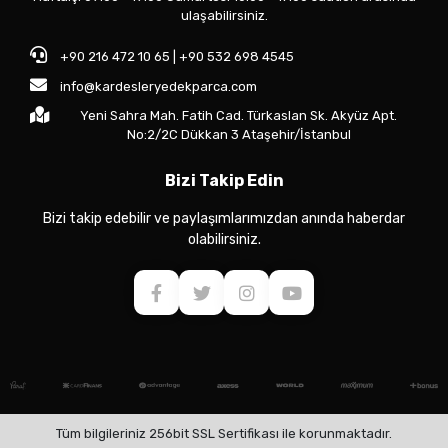
ulaşabilirsiniz.
+90 216 472 10 65 | +90 532 698 4545
info@kardesleryedekparca.com
Yeni Sahra Mah. Fatih Cad. Türkaslan Sk. Akyüz Apt.
No:2/2C Dükkan 3 Ataşehir/İstanbul
Bizi Takip Edin
Bizi takip edebilir ve paylaşımlarımızdan anında haberdar
olabilirsiniz.
Tüm bilgileriniz 256bit SSL Sertifikası ile korunmaktadır.