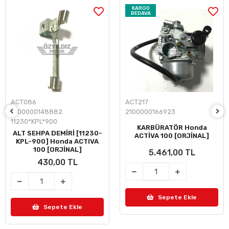
KARGO
BEDAVA
ACT086
ACT217
2100000148882
2100000166923
11230*KPL*900
KARBÜRATÖR Honda
ALT SEHPA DEMİRİ [11230-
ACTİVA 100 [ORJİNAL]
KPL-900] Honda ACTIVA
100 [ORJİNAL]
5.461,00 TL
430,00 TL
Sepete Ekle
Sepete Ekle