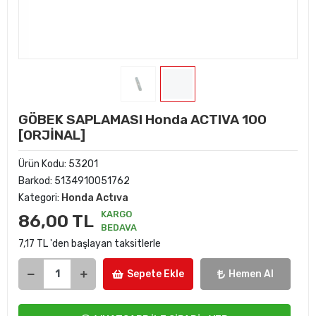
GÖBEK SAPLAMASI Honda ACTIVA 100
[ORJİNAL]
Ürün Kodu:
53201
Barkod:
5134910051762
Kategori:
Honda Actıva
KARGO
86,00 TL
BEDAVA
7,17 TL 'den başlayan taksitlerle
Sepete Ekle
Hemen Al