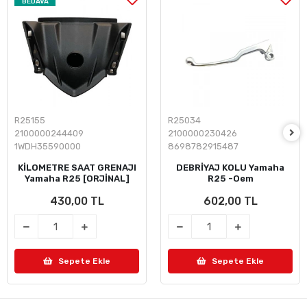
BEDAVA
R25155
R25034
2100000244409
2100000230426
1WDH35590000
8698782915487
KİLOMETRE SAAT GRENAJI
DEBRİYAJ KOLU Yamaha
Yamaha R25 [ORJİNAL]
R25 -Oem
430,00 TL
602,00 TL
Sepete Ekle
Sepete Ekle