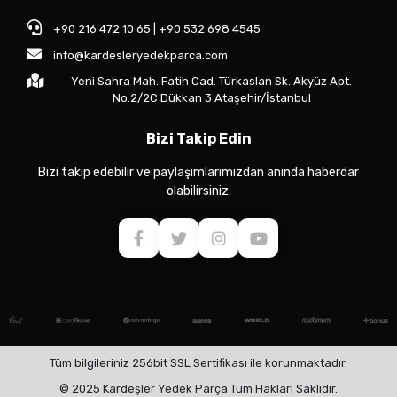
+90 216 472 10 65 | +90 532 698 4545
info@kardesleryedekparca.com
Yeni Sahra Mah. Fatih Cad. Türkaslan Sk. Akyüz Apt.
No:2/2C Dükkan 3 Ataşehir/İstanbul
Bizi Takip Edin
Bizi takip edebilir ve paylaşımlarımızdan anında haberdar
olabilirsiniz.
Tüm bilgileriniz 256bit SSL Sertifikası ile korunmaktadır.
© 2025 Kardeşler Yedek Parça Tüm Hakları Saklıdır.