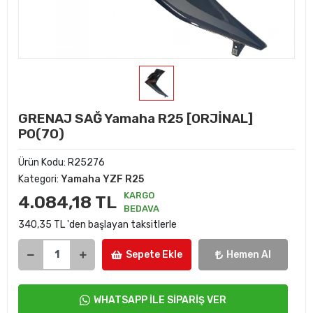
GRENAJ SAĞ Yamaha R25 [ORJİNAL]
P0(70)
Ürün Kodu:
R25276
Kategori:
Yamaha YZF R25
KARGO
4.084,18 TL
BEDAVA
340,35 TL 'den başlayan taksitlerle
Sepete Ekle
Hemen Al
WHATSAPP İLE SİPARİŞ VER