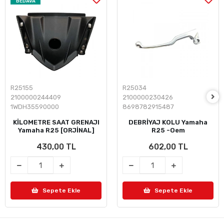
BEDAVA
R25155
R25034
2100000244409
2100000230426
1WDH35590000
8698782915487
KİLOMETRE SAAT GRENAJI
DEBRİYAJ KOLU Yamaha
Yamaha R25 [ORJİNAL]
R25 -Oem
430,00 TL
602,00 TL
Sepete Ekle
Sepete Ekle