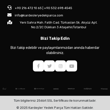
+90 216 472 10 65 | +90 532 698 4545
info@kardesleryedekparca.com
Yeni Sahra Mah. Fatih Cad. Türkaslan Sk. Akyüz Apt.
No:2/2C Dükkan 3 Ataşehir/İstanbul
Bizi Takip Edin
Bizi takip edebilir ve paylaşımlarımızdan anında haberdar
olabilirsiniz.
Tüm bilgileriniz 256bit SSL Sertifikası ile korunmaktadır.
© 2025 Kardeşler Yedek Parça Tüm Hakları Saklıdır.