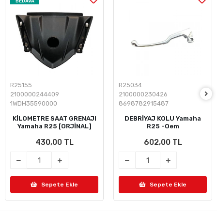
BEDAVA
R25155
R25034
2100000244409
2100000230426
1WDH35590000
8698782915487
KİLOMETRE SAAT GRENAJI
DEBRİYAJ KOLU Yamaha
Yamaha R25 [ORJİNAL]
R25 -Oem
430,00 TL
602,00 TL
Sepete Ekle
Sepete Ekle