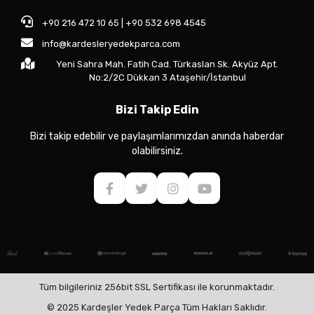
+90 216 472 10 65 | +90 532 698 4545
info@kardesleryedekparca.com
Yeni Sahra Mah. Fatih Cad. Türkaslan Sk. Akyüz Apt.
No:2/2C Dükkan 3 Ataşehir/İstanbul
Bizi Takip Edin
Bizi takip edebilir ve paylaşımlarımızdan anında haberdar
olabilirsiniz.
Tüm bilgileriniz 256bit SSL Sertifikası ile korunmaktadır.
© 2025 Kardeşler Yedek Parça Tüm Hakları Saklıdır.