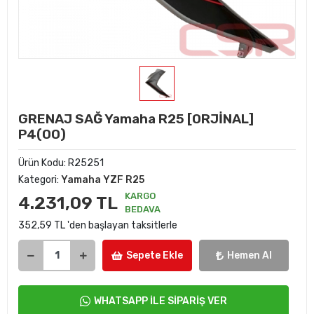
GRENAJ SAĞ Yamaha R25 [ORJİNAL]
P4(00)
Ürün Kodu:
R25251
Kategori:
Yamaha YZF R25
KARGO
4.231,09 TL
BEDAVA
352,59 TL 'den başlayan taksitlerle
Sepete Ekle
Hemen Al
WHATSAPP İLE SİPARİŞ VER