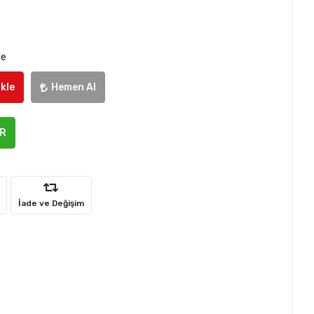
le
kle
Hemen Al
ER
İade ve Değişim