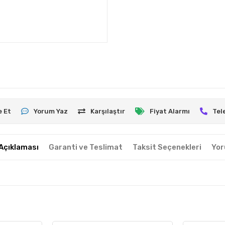
e Et
Yorum Yaz
Karşılaştır
Fiyat Alarmı
Tel
Açıklaması
Garanti ve Teslimat
Taksit Seçenekleri
Yor