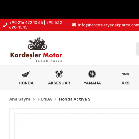
+90 216 472 10 65 | +90 532
info@kardesleryedekparca.co
698 4545
HONDA
AKSESUAR
YAMAHA
RKS
Ana Sayfa
HONDA
Honda Actıva S