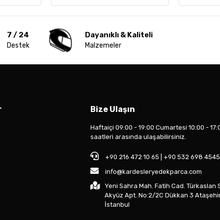
7 / 24
Dayanıklı & Kaliteli
Destek
Malzemeler
r
Bize Ulaşın
Haftaiçi 09:00 - 19:00 Cumartesi 10:00 - 17:
saatleri arasında ulaşabilirsiniz.
+90 216 472 10 65 | +90 532 698 4545
info@kardesleryedekparca.com
Yeni Sahra Mah. Fatih Cad. Türkaslan 
Akyüz Apt. No:2/2C Dükkan 3 Ataşehi
İstanbul