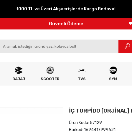
1000 TL ve Üzeri Alışverişlerde Kargo Bedava!
Parçanızın Online Adresi
100% Orijinal Ürün
Güvenli Ödeme
m
Ücretsiz İade
BAJAJ
SCOOTER
TVS
SYM
İÇ TORPİDO [ORJİNAL]
Ürün Kodu:
57129
Barkod:
1694417999621