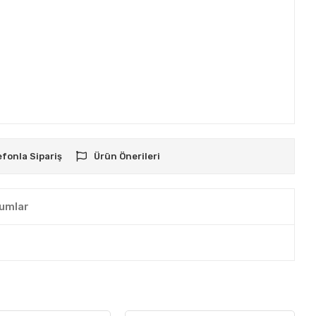
efonla Sipariş
Ürün Önerileri
umlar