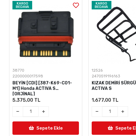
KARGO
KARGO
BEDAVA
BEDAVA
38770
12526
2200000017598
2470519196163
BEYİN [CDI] [387-K69-C01-
KIZAK DEMİRİ SÜRG
M1] Honda ACTIVA S
ACTIVA S
[ORJİNAL]
5.375,00 TL
1.677,00 TL
Sepete Ekle
Sepete E