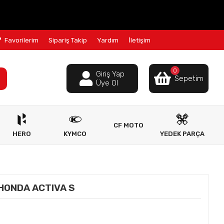
Favorilerim
Sipariş Takip
Yardım
İletişim
0
Giriş Yap
Sepetim
Üye Ol
CF MOTO
HERO
KYMCO
YEDEK PARÇA
 HONDA ACTIVA S