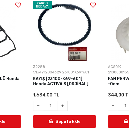
KARGO
BEDAVA
32288
ACS019
5134912004629 23100*K69*601
2100000155
ÜLÜ Honda
KAYIŞ [23100-K69-601]
FAN PERV
Honda ACTIVA S [ORJİNAL]
-Oem
1.634,00 TL
344,00 T
kle
Sepete Ekle