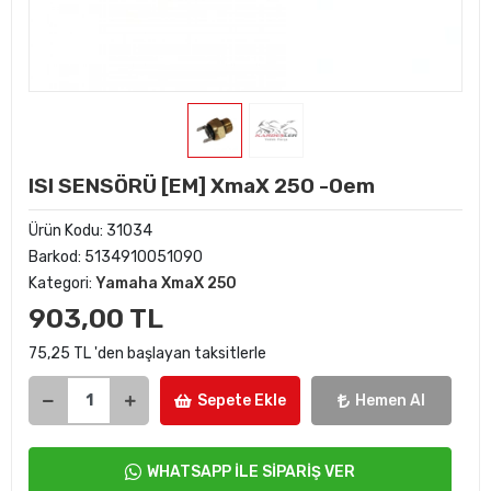
ISI SENSÖRÜ [EM] XmaX 250 -Oem
Ürün Kodu:
31034
Barkod:
5134910051090
Kategori:
Yamaha XmaX 250
903,00 TL
75,25 TL 'den başlayan taksitlerle
Sepete Ekle
Hemen Al
WHATSAPP İLE SİPARİŞ VER