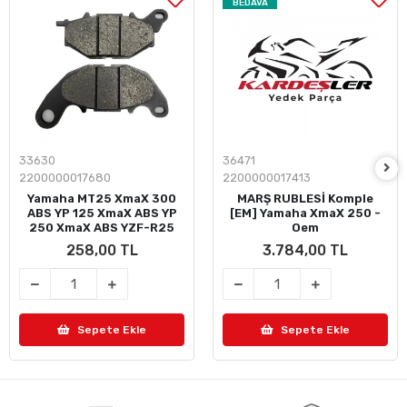
BEDAVA
33630
36471
2200000017680
2200000017413
ARKA FREN DİSK BALATASI
Yamaha MT25 XmaX 300
MARŞ RUBLESİ Komple
ABS YP 125 XmaX ABS YP
[EM] Yamaha XmaX 250 -
250 XmaX ABS YZF-R25
Oem
SAFE Brake
258,00 TL
3.784,00 TL
Sepete Ekle
Sepete Ekle