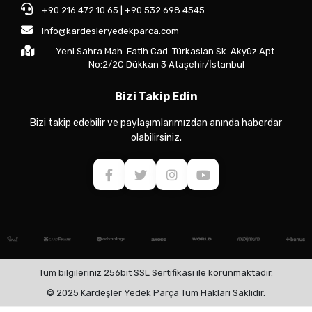
+90 216 472 10 65 | +90 532 698 4545
info@kardesleryedekparca.com
Yeni Sahra Mah. Fatih Cad. Türkaslan Sk. Akyüz Apt.
No:2/2C Dükkan 3 Ataşehir/İstanbul
Bizi Takip Edin
Bizi takip edebilir ve paylaşımlarımızdan anında haberdar
olabilirsiniz.
Tüm bilgileriniz 256bit SSL Sertifikası ile korunmaktadır.
© 2025 Kardeşler Yedek Parça Tüm Hakları Saklıdır.