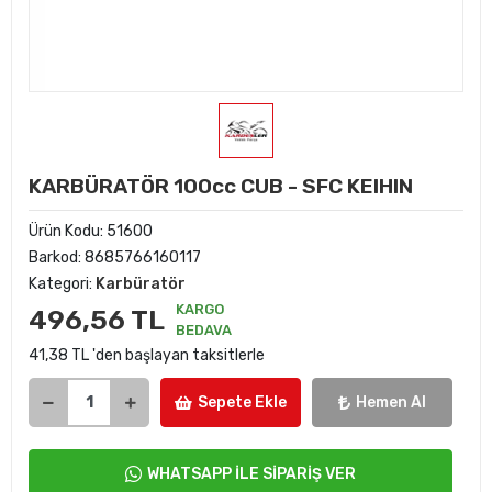
KARBÜRATÖR 100cc CUB - SFC KEIHIN
Ürün Kodu:
51600
Barkod:
8685766160117
Kategori:
Karbüratör
KARGO
496,56 TL
BEDAVA
41,38 TL 'den başlayan taksitlerle
Sepete Ekle
Hemen Al
WHATSAPP İLE SİPARİŞ VER