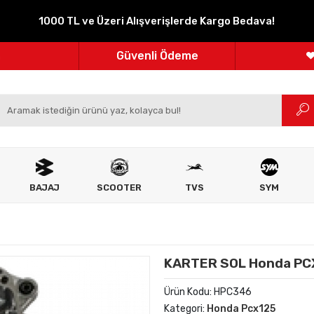
1000 TL ve Üzeri Alışverişlerde Kargo Bedava!
Parçanızın Online Adresi
100% Orijinal Ürün
Güvenli Ödeme
m
Ücretsiz İade
BAJAJ
SCOOTER
TVS
SYM
KARTER SOL Honda PC
Ürün Kodu:
HPC346
Kategori:
Honda Pcx125