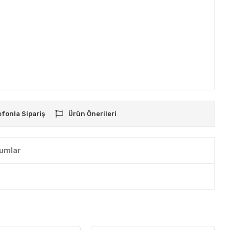
efonla Sipariş
Ürün Önerileri
umlar