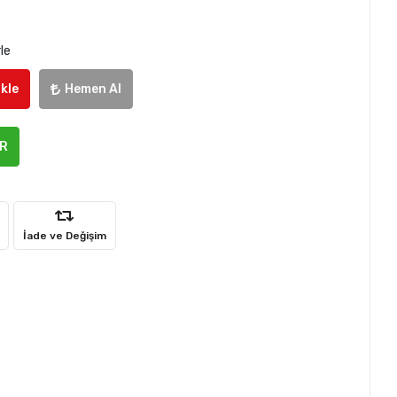
le
kle
Hemen Al
ER
İade ve Değişim