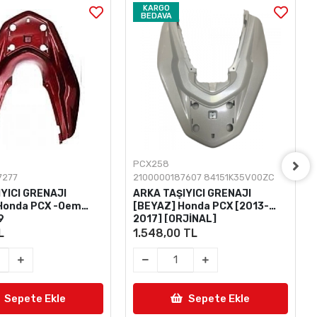
KARGO
BEDAVA
PCX258
7277
2100000187607 84151K35V00ZC
YICI GRENAJI
ARKA TAŞIYICI GRENAJI
 Honda PCX -Oem
[BEYAZ] Honda PCX [2013-
9
2017] [ORJİNAL]
L
1.548,00 TL
Sepete Ekle
Sepete Ekle