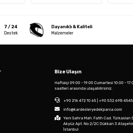
7 / 24
Dayanıklı & Kaliteli
Destek
Malzemeler
r
Bize Ulaşın
Haftaiçi 09:00 - 19:00 Cumartesi 10:00 - 17:
saatleri arasında ulaşabilirsiniz.
+90 216 472 10 65 | +90 532 698 4545
info@kardesleryedekparca.com
Yeni Sahra Mah. Fatih Cad. Türkaslan 
Akyüz Apt. No:2/2C Dükkan 3 Ataşehi
İstanbul