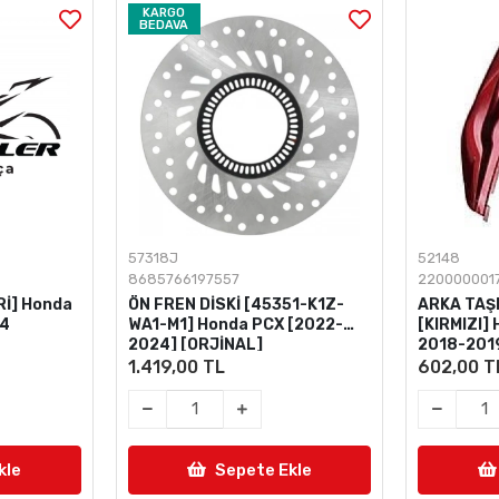
KARGO
BEDAVA
57318J
52148
8685766197557
220000001
İ] Honda
ÖN FREN DİSKİ [45351-K1Z-
ARKA TAŞI
24
WA1-M1] Honda PCX [2022-
[KIRMIZI]
2024] [ORJİNAL]
2018-201
1.419,00 TL
602,00 T
kle
Sepete Ekle