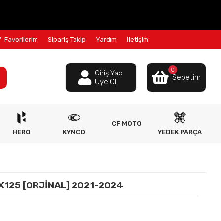
Favorilerim
Sipariş Takip
Yardım
İletişim
0
Giriş Yap
Sepetim
Üye Ol
CF MOTO
HERO
KYMCO
YEDEK PARÇA
X125 [ORJİNAL] 2021-2024