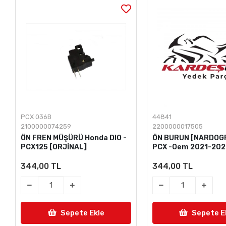
PCX 036B
44841
2100000074259
2200000017505
ÖN FREN MÜŞÜRÜ Honda DIO -
ÖN BURUN [NARDOGR
PCX125 [ORJİNAL]
PCX -Oem 2021-20
344,00 TL
344,00 TL
Sepete Ekle
Sepete E