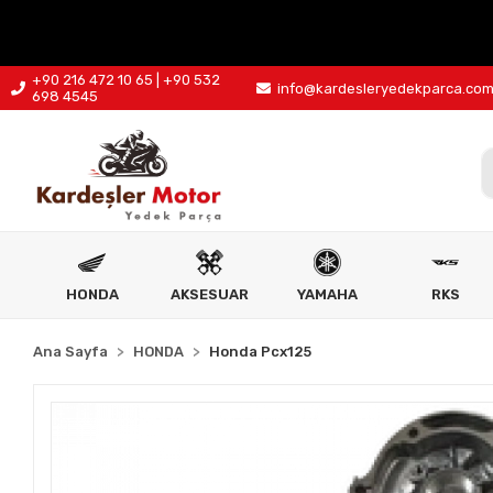
+90 216 472 10 65 | +90 532
info@kardesleryedekparca.co
698 4545
HONDA
AKSESUAR
YAMAHA
RKS
Ana Sayfa
HONDA
Honda Pcx125