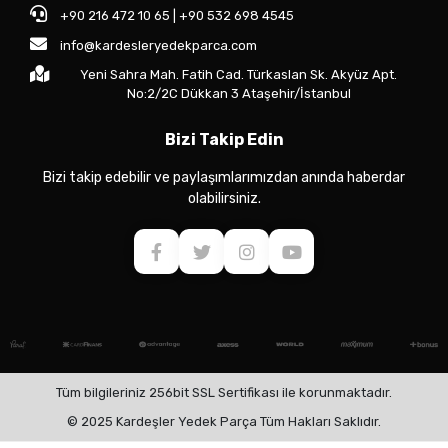
+90 216 472 10 65 | +90 532 698 4545
info@kardesleryedekparca.com
Yeni Sahra Mah. Fatih Cad. Türkaslan Sk. Akyüz Apt.
No:2/2C Dükkan 3 Ataşehir/İstanbul
Bizi Takip Edin
Bizi takip edebilir ve paylaşımlarımızdan anında haberdar
olabilirsiniz.
Tüm bilgileriniz 256bit SSL Sertifikası ile korunmaktadır.
© 2025 Kardeşler Yedek Parça Tüm Hakları Saklıdır.