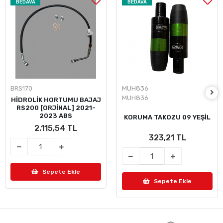
BEDAVA
BEDAVA
BRS170
MUH836
MUH836
HİDROLİK HORTUMU BAJAJ
RS200 [ORJİNAL] 2021-
2023 ABS
KORUMA TAKOZU 09 YEŞİL
2.115,54 TL
323,21 TL
Sepete Ekle
Sepete Ekle