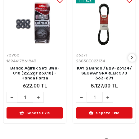
BEDAVA
78988
36371
1694417861843
2S03CE023134
Bando Ağırlık Seti BWR-
KAYIŞ Bando /B29-23134/
018 (22.2gr 23X18) -
SEGWAY SNARLER 570
Honda Forza
363-671
622,00 TL
8.127,00 TL
Sepete Ekle
Sepete Ekle