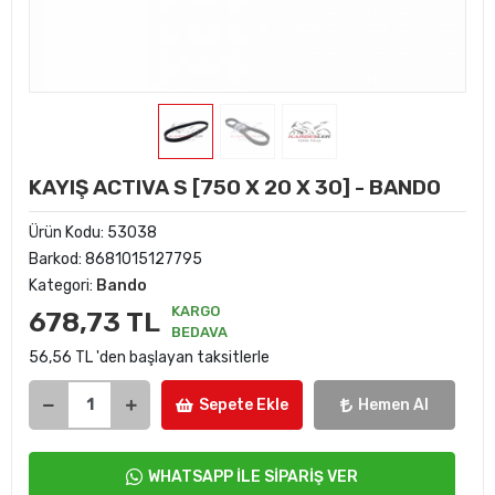
KAYIŞ ACTIVA S [750 X 20 X 30] - BANDO
Ürün Kodu:
53038
Barkod:
8681015127795
Kategori:
Bando
KARGO
678,73 TL
BEDAVA
56,56 TL 'den başlayan taksitlerle
Sepete Ekle
Hemen Al
WHATSAPP İLE SİPARİŞ VER