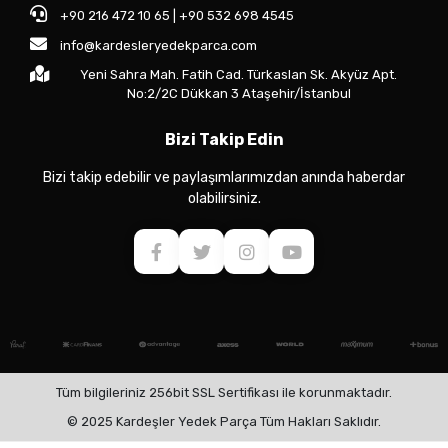
+90 216 472 10 65 | +90 532 698 4545
info@kardesleryedekparca.com
Yeni Sahra Mah. Fatih Cad. Türkaslan Sk. Akyüz Apt.
No:2/2C Dükkan 3 Ataşehir/İstanbul
Bizi Takip Edin
Bizi takip edebilir ve paylaşımlarımızdan anında haberdar
olabilirsiniz.
Tüm bilgileriniz 256bit SSL Sertifikası ile korunmaktadır.
© 2025 Kardeşler Yedek Parça Tüm Hakları Saklıdır.