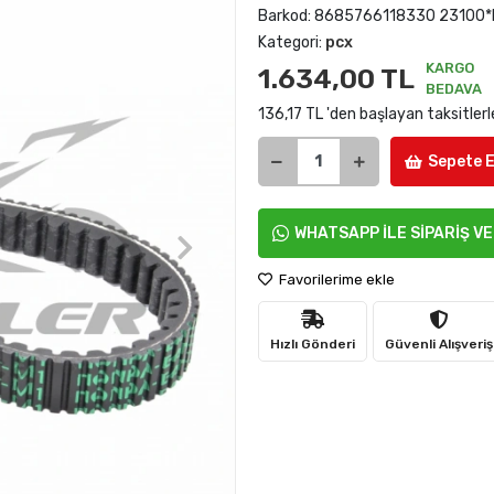
Barkod:
8685766118330 23100*
Kategori:
pcx
KARGO
1.634,00 TL
BEDAVA
136,17 TL 'den başlayan taksitlerl
Sepete E
WHATSAPP İLE SİPARİŞ V
Favorilerime ekle
Hızlı Gönderi
Güvenli Alışveriş