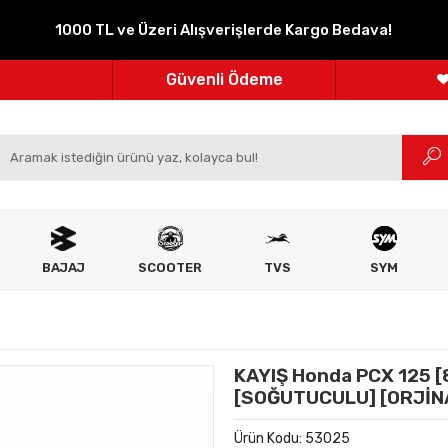
1000 TL ve Üzeri Alışverişlerde Kargo Bedava!
Parçanızın Online Adresi
100% Orijinal Ürün
Güvenli Ödeme
m
Ücretsiz İade
BAJAJ
SCOOTER
TVS
SYM
KAYIŞ Honda PCX 125 [
[SOĞUTUCULU] [ORJİN
Ürün Kodu:
53025