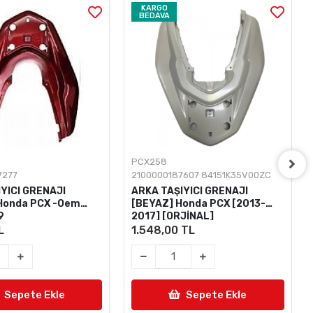
KARGO
BEDAVA
PCX258
7277
2100000187607 84151K35V00ZC
YICI GRENAJI
ARKA TAŞIYICI GRENAJI
 Honda PCX -Oem
[BEYAZ] Honda PCX [2013-
9
2017] [ORJİNAL]
L
1.548,00 TL
Sepete Ekle
Sepete Ekle