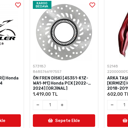
KARGO
BEDAVA
57318J
52148
8685766197557
220000001
İ] Honda
ÖN FREN DİSKİ [45351-K1Z-
ARKA TAŞI
24
WA1-M1] Honda PCX [2022-
[KIRMIZI]
2024] [ORJİNAL]
2018-201
1.419,00 TL
602,00 T
kle
Sepete Ekle