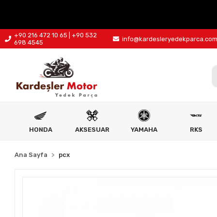
+90 216 472 10 65 | +90 532
info@kardesleryedekparca.co
698 4545
HONDA
AKSESUAR
YAMAHA
RKS
Ana Sayfa
pcx