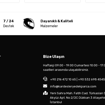
7 / 24
Dayanıklı & Kaliteli
Destek
Malzemeler
r
Bize Ulaşın
Haftaiçi 09:00 - 19:00 Cumartesi 10:00 - 17:
saatleri arasında ulaşabilirsiniz.
+90 216 472 10 65 | +90 532 698 4545
info@kardesleryedekparca.com
Yeni Sahra Mah. Fatih Cad. Türkaslan 
Akyüz Apt. No:2/2C Dükkan 3 Ataşehi
İstanbul