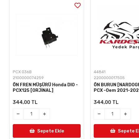
PCX 036B
44841
2100000074259
2200000017505
ÖN FREN MÜŞÜRÜ Honda DIO -
ÖN BURUN [NARDOGR
PCX125 [ORJİNAL]
PCX -Oem 2021-20
344,00 TL
344,00 TL
Sepete Ekle
Sepete E