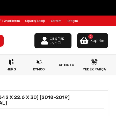
Favorilerim
Sipariş Takip
Yardım
İletişim
0
Giriş Yap
Sepetim
Üye Ol
CF MOTO
HERO
KYMCO
YEDEK PARÇA
842 X 22.6 X 30] [2018-2019]
AL]