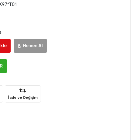
K97*T01
e
kle
Hemen Al
ER
İade ve Değişim