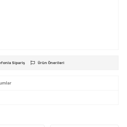
efonla Sipariş
Ürün Önerileri
umlar